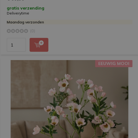
gratis verzending
Deliverytime
Maandag verzonden
(0)
EEUWIG MOOI