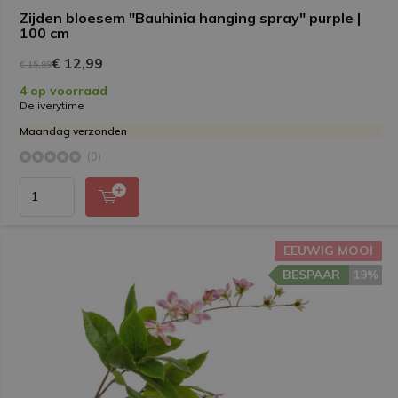
Zijden bloesem "Bauhinia hanging spray" purple |
100 cm
€ 12,99
€ 15,99
4 op voorraad
Deliverytime
Maandag verzonden
(0)
EEUWIG MOOI
BESPAAR
19%