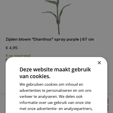
Zijden bloem "Dianthus" spray purple | 67 cm
€ 4,95
8 op voorraad
Deliverytime
×
Maandag verzonden
Deze website maakt gebruik
(0)
van cookies.
We gebruiken cookies om inhoud en
advertenties te personaliseren en om ons
verkeer te analyseren. We delen ook
EEUWIG MOOI
informatie over uw gebruik van onze site
BESPAAR
19%
met onze advertentie- en analysepartners,