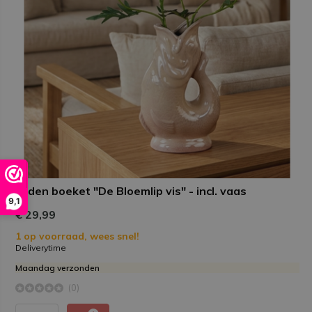
Zijden boeket "De Bloemlip vis" - incl. vaas
9,1
€ 29,99
1 op voorraad, wees snel!
Deliverytime
Maandag verzonden
(0)