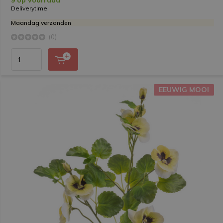
9 op voorraad
Deliverytime
Maandag verzonden
(0)
EEUWIG MOOI