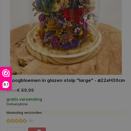
Droogbloemen in glazen stolp ''large'' - ⌀22xH30cm
9,1
€ 69,99
€ 74,99
gratis verzending
Deliverytime
Maandag verzonden
(9)