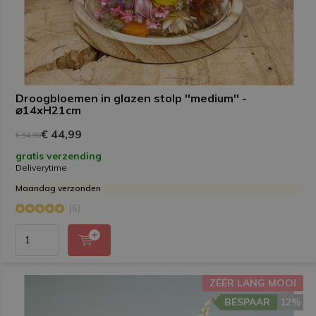
Droogbloemen in glazen stolp ''medium'' -
⌀14xH21cm
€ 44,99
€ 54,99
gratis verzending
Deliverytime
Maandag verzonden
(6)
ZÉÉR LANG MOOI
BESPAAR
12%