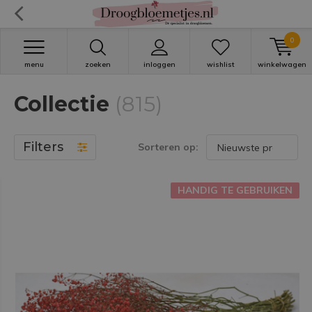
0
menu
zoeken
inloggen
wishlist
winkelwagen
Collectie
(815)
Filters
Sorteren op:
HANDIG TE GEBRUIKEN