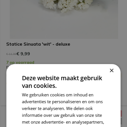
Statice Sinuata 'wit' - deluxe
€ 9,99
€ 11,99
7 op voorraad
Deliverytime
×
Maandag verzonden
Deze website maakt gebruik
(2)
van cookies.
We gebruiken cookies om inhoud en
advertenties te personaliseren en om ons
verkeer te analyseren. We delen ook
HANDIG TE GEBRUIKEN
informatie over uw gebruik van onze site
BESPAAR
13%
met onze advertentie- en analysepartners,