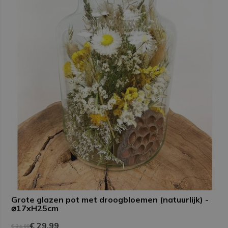
Grote glazen pot met droogbloemen (natuurlijk) -
⌀17xH25cm
€ 29,99
€ 34,99