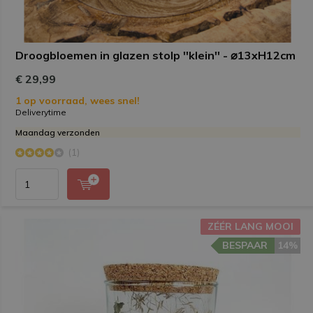
Droogbloemen in glazen stolp ''klein'' - ⌀13xH12cm
€ 29,99
1 op voorraad, wees snel!
Deliverytime
Maandag verzonden
(1)
ZÉÉR LANG MOOI
BESPAAR
14%