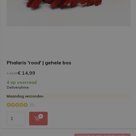
Phalaris 'rood' | gehele bos
€ 14,99
€ 16,99
4 op voorraad
Deliverytime
Maandag verzonden
(5)