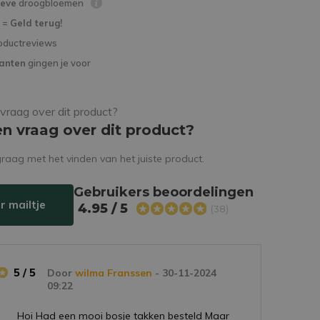
ieve
droogbloemen
d =
Geld terug!
oductreviews
lanten
gingen je voor
en vraag over dit product?
raag met het vinden van het juiste product.
Gebruikers beoordelingen
r mailtje
4.95 / 5
(38)
5 / 5
Door
wilma Franssen
- 30-11-2024
09:22
Hoi Had een mooi bosje takken besteld Maar