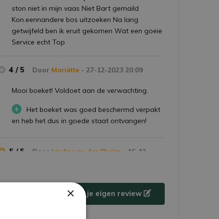
ston niet in mijn vaas Niet Bart gemaild
Kon.eennandere bos uitzoeken Na lang
getwijfeld ben ik eruit gekomen Wat een goeie
Service echt Top
4 / 5
Door
Mariëtte
- 27-12-2023 20:09
Mooi boeket! Voldoet aan de verwachting.
+
Het boeket was goed beschermd verpakt
en heb het dus in goede staat ontvangen!
5 / 5
Door
Linda van der Pluijm
- 16-12-
2023 09:59
Zeer mooi en kwalitatief goed boeket. Heel
×
netjes verpakt en snelle levering. Volgende keer
Schrijf je eigen review
bestel ik zeer zeker weer via
Droogbloemetjes.nl!