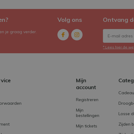
CY
en?
Volg ons
Ontvang d
n je graag verder.
* Lees hier de we
SB
rvice
Mijn
Categ
account
Cadeau
Registreren
orwaarden
Droogb
Mijn
Losse 
bestellingen
MG
ement
Zijden 
Mijn tickets