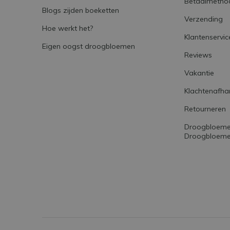
Betaalmetho
Blogs zijden boeketten
Verzending
Hoe werkt het?
Klantenservic
Eigen oogst droogbloemen
Reviews
Vakantie
Klachtenafha
Retourneren
Droogbloemen
Droogbloemet