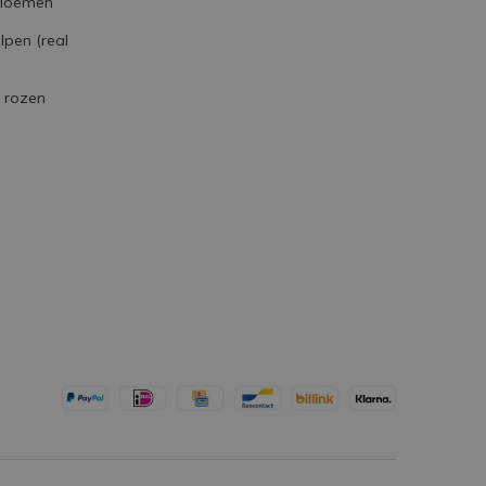
bloemen
5 / 5
Door
Aschwin Kamping
- 24-01-2023
lpen (real
09:21
Snelle verzending en uiterst goed verpakt, het
e rozen
product op zich komt ook absoluut overeen
met de afbeelding, echt TOP!!!
+
Prijs en Verzending
5 / 5
Door
Cindy Kwanten
- 20-12-2022
16:19
Een heel mooi product! Past mooi in een
modern interieur!
5 / 5
Door
Lilian
- 14-12-2022 08:53
Leuk boeket, staat mooi in goudkleurige hoge
vaas