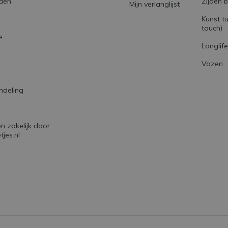
den
Zijden 
Mijn verlanglijst
Kunst tu
touch)
e
Longlif
Vazen
AK
ndeling
 zakelijk door
jes.nl
CK