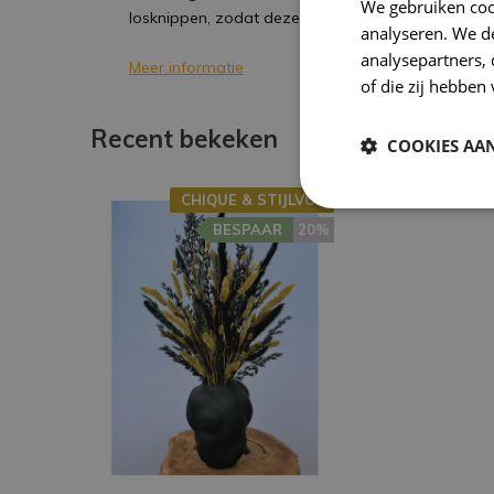
We gebruiken coo
losknippen, zodat deze mooi in de vaas valt.
analyseren. We de
analysepartners,
Meer informatie
of die zij hebbe
Recent bekeken
COOKIES AA
CHIQUE & STIJLVOL
BESPAAR
20%