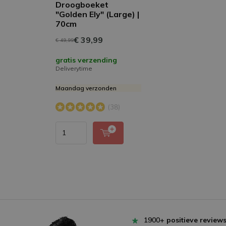
Droogboeket
"Golden Ely" (Large) |
70cm
€ 39,99
€ 49,99
gratis verzending
Deliverytime
Maandag verzonden
(38)
1900+
positieve review