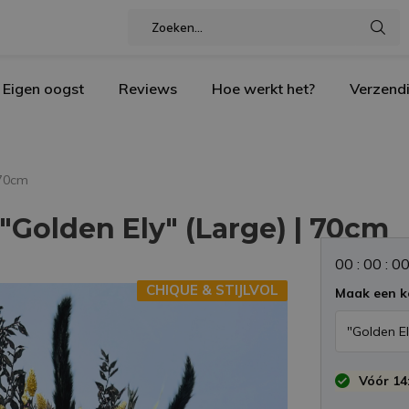
Eigen oogst
Reviews
Hoe werkt het?
Verzend
 70cm
Golden Ely" (Large) | 70cm
0
0
:
0
0
:
0
CHIQUE & STIJLVOL
Maak een k
Vóór 14: