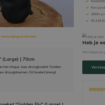
Kwalitat
Niet goe
1900+
pr
65.218 k
 verzorging producten
Heb je e
We helpen je g
 (Large) | 70cm
dan het chique, luxe droogboeket 'Golden
Verstuu
uden droogbloemen. Dit boeket brengt
oeket "Golden Ely" (Large) |