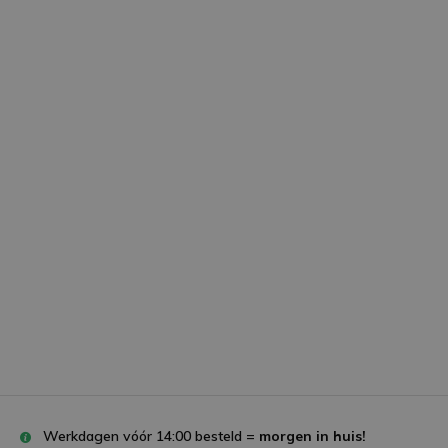
+
Goed verpakt
5 / 5
Door
LA
- 25-11-2023 00:07
Super mooi
+
Werd snel geleverd
-
Geen
5 / 5
Door
Miriam
- 16-04-2023 09:36
Super mooi boeket
-
Valt ontzettend uit
5 / 5
Door
Conny
- 01-04-2023 17:24
Prachtig
Werkdagen vóór 14:00 besteld =
morgen in huis!