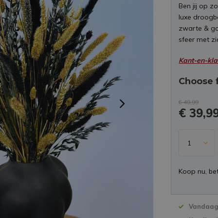
Ben jij op z
luxe droogbo
zwarte & go
sfeer met z
Kant-en-kla
Choose 
€ 49,99
€ 39,9
Koop nu, bet
Vandaag 