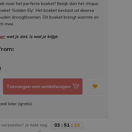
oek naar het perfecte boeket? Bekijk dan het chique,
eket 'Golden Ely'. Het boeket bestaat uit diverse
uden droogbloemen. Dit boeket brengt warmte en
ich mee.
ar:
wat je ziet, is wat je krijgt.
from:
9
Toevoegen aan winkelwagen
aal later (gratis)
0
3
:
5
1
:
0
9
verzonden? Je hebt nog: