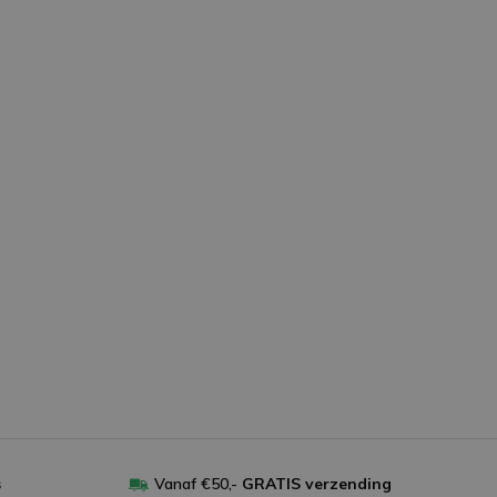
LA
MM
s
Vanaf €50,-
GRATIS verzending