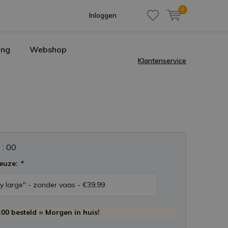
0
Inloggen
ing
Webshop
Klantenservice
0
:
0
0
euze:
*
00 besteld = Morgen in huis!