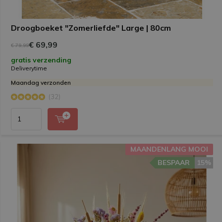
Droogboeket "Zomerliefde" Large | 80cm
€ 69,99
€ 79,99
gratis verzending
Deliverytime
Maandag verzonden
(32)
MAANDENLANG MOOI
BESPAAR
15%