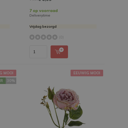
7 op voorraad
Deliverytime
Vrijdag bezorgd
(0)
G MOOI
EEUWIG MOOI
AR
30%