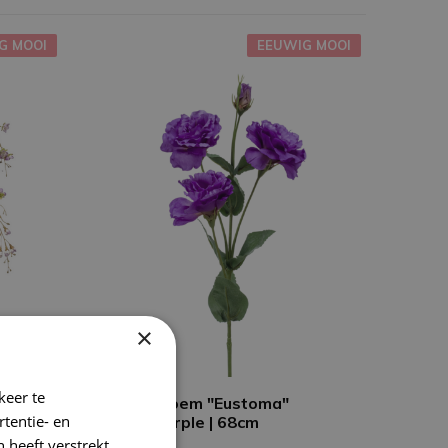
G MOOI
EEUWIG MOOI
×
keer te
Zijden bloem "Eustoma"
tentie- en
25
Spray Purple | 68cm
 heeft verstrekt