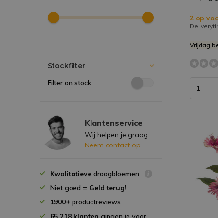
2 op voo
Deliveryt
Vrijdag b
Stockfilter
Filter on stock
Klantenservice
Wij helpen je graag
Neem contact op
Kwalitatieve
droogbloemen
Niet goed =
Geld terug!
1900+
productreviews
65.218 klanten
gingen je voor