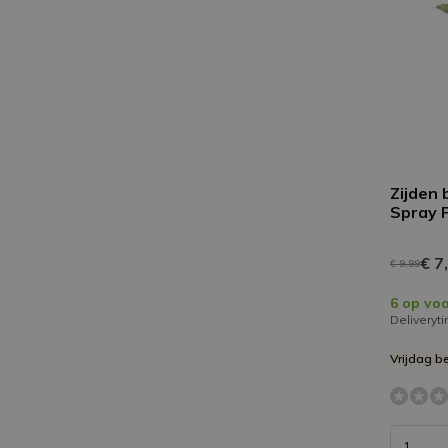
Zijden
Spray P
€ 7
€ 9,99
6 op vo
Deliveryt
Vrijdag b