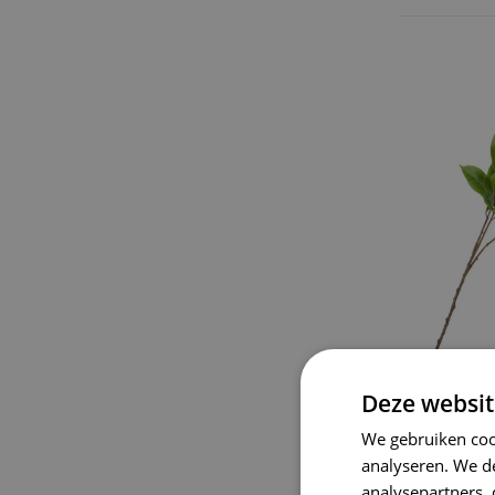
Deze websit
We gebruiken coo
Zijden 
analyseren. We de
hanging
cm
analysepartners,