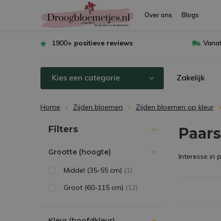
Over ons
Blogs
1900+
positieve reviews
Vanaf
Kies een categorie
Zakelijk
Home
Zijden bloemen
Zijden bloemen op kleur
Sorteren op:
Filters
Paar
Grootte (hoogte)
Interesse in 
Middel (35-55 cm)
(1)
Groot (60-115 cm)
(12)
Kleur (hoofdkleur)