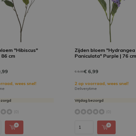
bloem "Hibiscus"
Zijden bloem "Hydrangea
| 86 cm
Paniculata" Purple | 76 c
,99
€ 6,99
€ 9,99
rraad, wees snel!
2 op voorraad, wees snel!
ime
Deliverytime
ezorgd
Vrijdag bezorgd
(0)
(0)