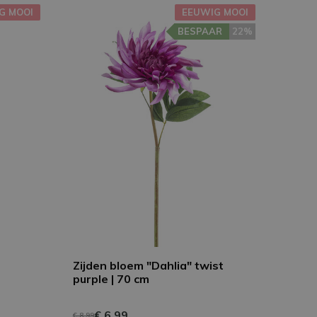
G MOOI
EEUWIG MOOI
BESPAAR
22%
Zijden bloem "Dahlia" twist
purple | 70 cm
€ 6,99
€ 8,99