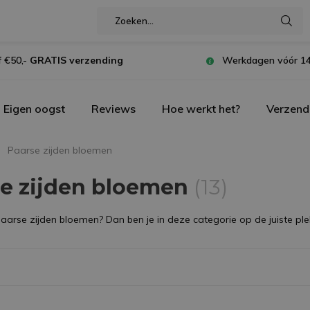
 €50,-
GRATIS verzending
Werkdagen vóór 14
Eigen oogst
Reviews
Hoe werkt het?
Verzend
Paarse zijden bloemen
se zijden bloemen
(13)
paarse zijden bloemen? Dan ben je in deze categorie op de juiste plek