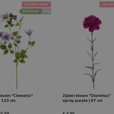
EEUWIG MOOI
EEUWI
BESPAAR
16%
bloem "Clematis"
Zijden bloem "Dianthus"
| 110 cm
spray purple | 67 cm
15,99
€ 4,95