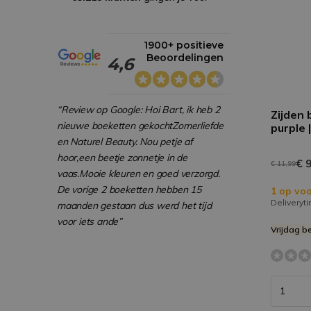
1900+ positieve
Beoordelingen
4,6
“Review op Google: Hoi Bart, ik heb 2
Zijden 
nieuwe boeketten gekochtZomerliefde
purple 
en Naturel Beauty. Nou petje af
hoor,een beetje zonnetje in de
€ 9
€ 11,99
vaas.Mooie kleuren en goed verzorgd.
De vorige 2 boeketten hebben 15
1 op voo
Deliveryt
maanden gestaan dus werd het tijd
voor iets ande”
Vrijdag b