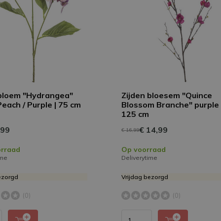
 bloem "Hydrangea"
Zijden bloesem "Quince
each / Purple | 75 cm
Blossom Branche" purple 
125 cm
,99
€ 14,99
€ 16,99
orraad
Op voorraad
ime
Deliverytime
ezorgd
Vrijdag bezorgd
(0)
(0)