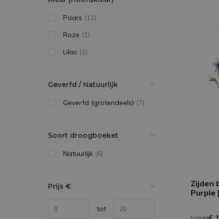
Paars
(11)
Roze
(1)
Lilac
(1)
Geverfd / Natuurlijk
Geverfd (grotendeels)
(7)
Soort droogboeket
Natuurlijk
(6)
Zijden 
Prijs
€
Purple 
tot
€ 
€ 18,99