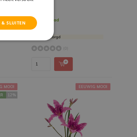
€ 7,95
Op voorraad
 & SLUITEN
Deliverytime
Vrijdag bezorgd
(0)
G MOOI
EEUWIG MOOI
AR
12%