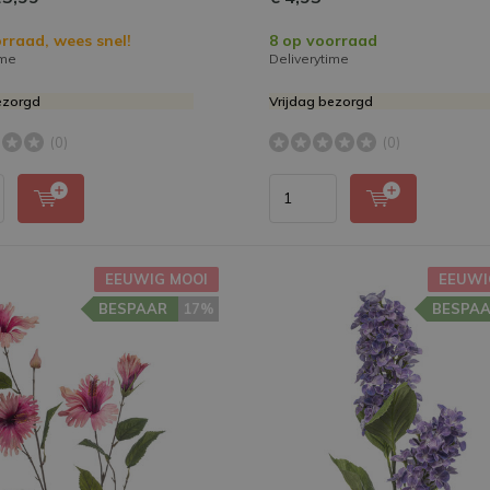
rraad, wees snel!
8 op voorraad
ime
Deliverytime
ezorgd
Vrijdag bezorgd
(0)
(0)
EEUWIG MOOI
EEUWI
BESPAAR
17%
BESPA