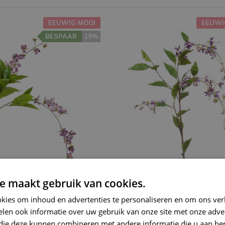
EEUWIG MOOI
EEUWI
BESPAAR
19%
e maakt gebruik van cookies.
kies om inhoud en advertenties te personaliseren en om ons ver
bloesem "Bauhinia
Zijden bloem "Blossom
len ook informatie over uw gebruik van onze site met onze adver
 spray" purple | 100
hangende tak" purple | 1
cm
 die deze kunnen combineren met andere informatie die u aan hen