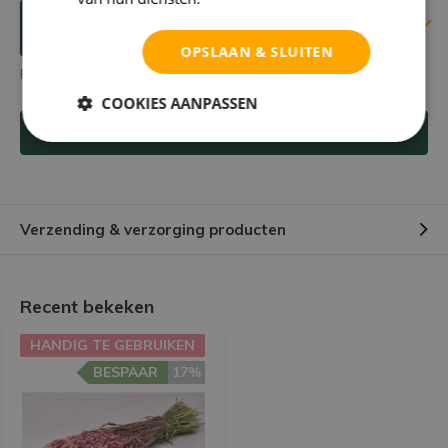
Reviews
Verstuur mailtje
OPSLAAN & SLUITEN
Er zijn nog geen reviews geschreven over dit product.
COOKIES AANPASSEN
Schrijf je eigen review
Verzending & verzorging producten
Recent bekeken
HANDIG TE GEBRUIKEN
BESPAAR
17%