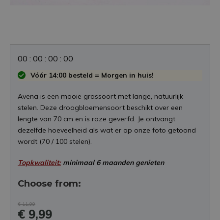
0
0
:
0
0
:
0
0
:
0
0
Vóór 14:00 besteld = Morgen in huis!
Avena is een mooie grassoort met lange, natuurlijk
stelen. Deze droogbloemensoort beschikt over een
lengte van 70 cm en is roze geverfd. Je ontvangt
dezelfde hoeveelheid als wat er op onze foto getoond
wordt (70 / 100 stelen).
Topkwaliteit:
minimaal 6 maanden genieten
Choose from:
€ 11,99
€ 9,99