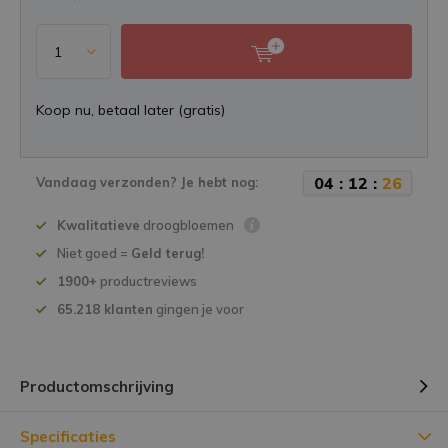
Koop nu, betaal later (gratis)
0
4
:
1
2
:
2
6
Vandaag verzonden? Je hebt nog:
Kwalitatieve
droogbloemen
Niet goed =
Geld terug!
1900+
productreviews
65.218 klanten
gingen je voor
Productomschrijving
Specificaties