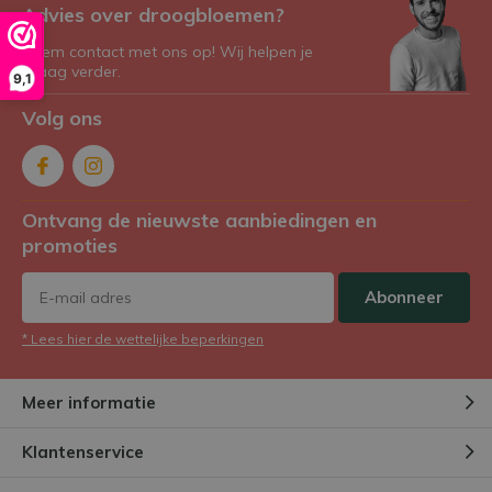
Advies over droogbloemen?
Neem contact met ons op! Wij helpen je
graag verder.
9,1
Volg ons
Ontvang de nieuwste aanbiedingen en
promoties
Abonneer
* Lees hier de wettelijke beperkingen
Meer informatie
Klantenservice