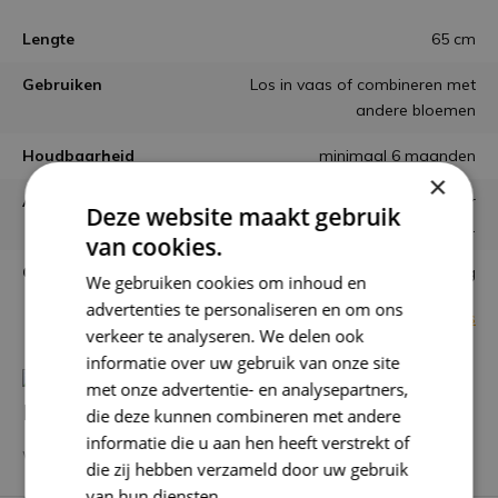
Lengte
65 cm
Gebruiken
Los in vaas of combineren met
andere bloemen
Houdbaarheid
minimaal 6 maanden
×
Aantal stelen
ongeveer 70 / 100 stelen per
Deze website maakt gebruik
bos.
van cookies.
Garantie
niet goed = geld terug
We gebruiken cookies om inhoud en
advertenties te personaliseren en om ons
Bekijk alle specificaties
verkeer te analyseren. We delen ook
informatie over uw gebruik van onze site
met onze advertentie- en analysepartners,
Heb je een vraag over dit product?
die deze kunnen combineren met andere
informatie die u aan hen heeft verstrekt of
We helpen je graag met het vinden van het juiste product.
die zij hebben verzameld door uw gebruik
van hun diensten.
Privacybeleid