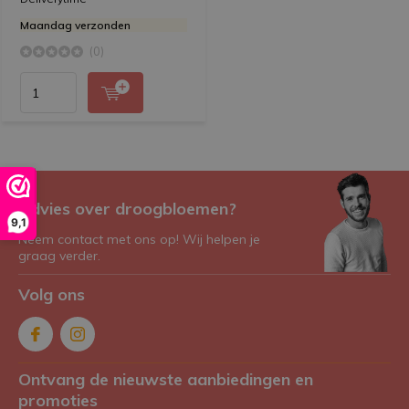
Maandag verzonden
(0)
Advies over droogbloemen?
9,1
Neem contact met ons op! Wij helpen je
graag verder.
Volg ons
Ontvang de nieuwste aanbiedingen en
promoties