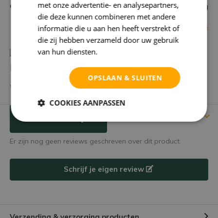
met onze advertentie- en analysepartners,
Garantie
niet goed = geld terug
die deze kunnen combineren met andere
Bekijk alle specificaties
informatie die u aan hen heeft verstrekt of
die zij hebben verzameld door uw gebruik
van hun diensten.
Privacybeleid
Heb je een vraag over dit product?
OPSLAAN & SLUITEN
We helpen je graag met het vinden van het juiste product.
COOKIES AANPASSEN
Reviews
Verstuur mailtje
Er zijn nog geen reviews geschreven over dit product.
Schrijf je eigen review
Verzending & verzorging producten