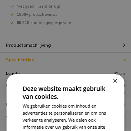
Niet goed =
Geld terug!
1900+
productreviews
65.218 klanten
gingen je voor
Productomschrijving
Specificaties
Lengte
60 cm
×
Gebruiken
Los in vaas of combineren met
Deze website maakt gebruik
andere bloemen
van cookies.
Houdbaarheid
minimaal 6 maanden
We gebruiken cookies om inhoud en
advertenties te personaliseren en om ons
Aantal stelen
ongeveer 40 / 50 stelen per
verkeer te analyseren. We delen ook
bos.
informatie over uw gebruik van onze site