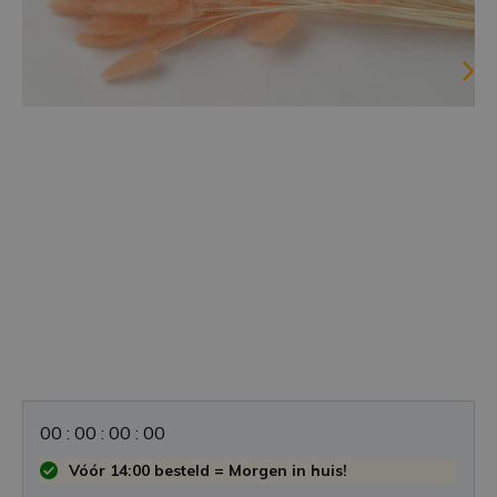
0
0
:
0
0
:
0
0
:
0
0
Vóór 14:00 besteld = Morgen in huis!