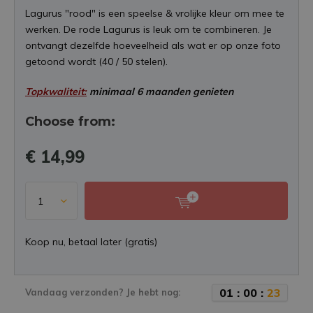
Lagurus "rood" is een speelse & vrolijke kleur om mee te
werken. De rode Lagurus is leuk om te combineren. Je
ontvangt dezelfde hoeveelheid als wat er op onze foto
getoond wordt (40 / 50 stelen).
Topkwaliteit:
minimaal 6 maanden genieten
Choose from:
€ 14,99
Koop nu, betaal later (gratis)
0
1
:
0
0
:
2
3
Vandaag verzonden? Je hebt nog: