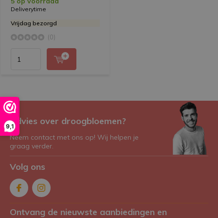
5 op voorraad
Deliverytime
Vrijdag bezorgd
(0)
Advies over droogbloemen?
9,1
Neem contact met ons op! Wij helpen je
graag verder.
Volg ons
Ontvang de nieuwste aanbiedingen en