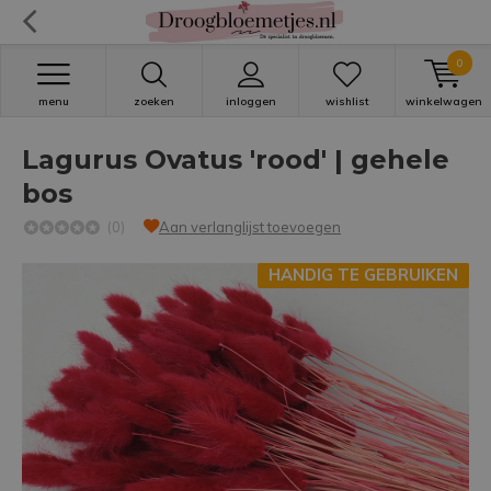
0
menu
zoeken
inloggen
wishlist
winkelwagen
Lagurus Ovatus 'rood' | gehele
bos
(0)
Aan verlanglijst toevoegen
HANDIG TE GEBRUIKEN