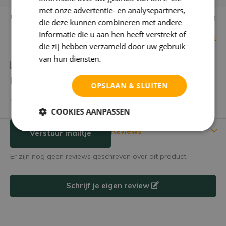
met onze advertentie- en analysepartners,
Garantie
niet goed = geld terug
die deze kunnen combineren met andere
informatie die u aan hen heeft verstrekt of
Bekijk alle specificaties
die zij hebben verzameld door uw gebruik
van hun diensten.
Privacybeleid
Heb je een vraag over dit product?
OPSLAAN & SLUITEN
We helpen je graag met het vinden van het juiste product.
COOKIES AANPASSEN
Reviews
Verstuur mailtje
Er zijn nog geen reviews geschreven over dit product.
Schrijf je eigen review