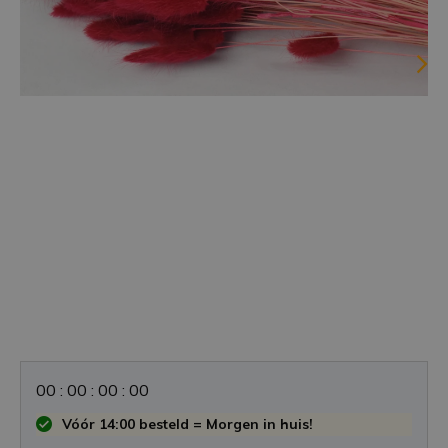
0
0
:
0
0
:
0
0
:
0
0
Vóór 14:00 besteld = Morgen in huis!