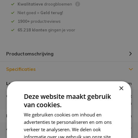
Kwalitatieve
droogbloemen
Niet goed =
Geld terug!
1900+
productreviews
65.218 klanten
gingen je voor
Productomschrijving
Specificaties
Lengte
60 cm
×
Deze website maakt gebruik
Gebruiken
Los in vaas of combineren met
van cookies.
andere bloemen
We gebruiken cookies om inhoud en
Houdbaarheid
minimaal 6 maanden
advertenties te personaliseren en om ons
Aantal stelen
ongeveer 40 / 50 stelen per
verkeer te analyseren. We delen ook
bos.
informatie over uw gebruik van onze site