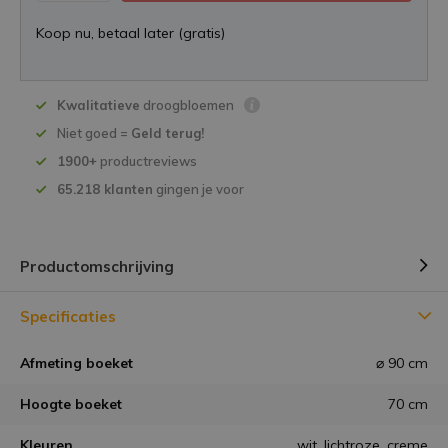
Koop nu, betaal later (gratis)
Kwalitatieve
droogbloemen
Niet goed =
Geld terug!
1900+
productreviews
65.218 klanten
gingen je voor
Productomschrijving
Specificaties
Afmeting boeket
⌀ 90 cm
Hoogte boeket
70 cm
Kleuren
wit, lichtroze, creme