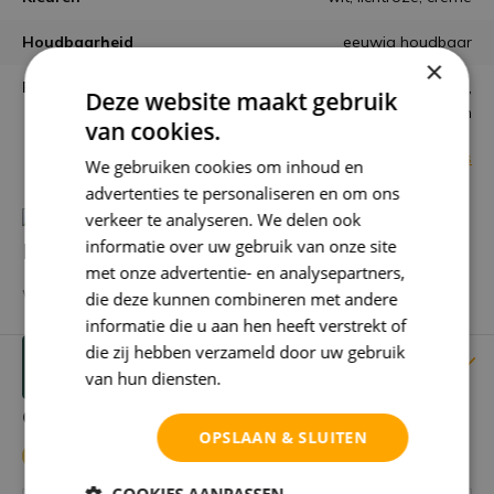
Houdbaarheid
eeuwig houdbaar
×
Plaatsen
Woonkamer, Eetkamer,
Deze website maakt gebruik
Keuken
van cookies.
Bekijk alle specificaties
We gebruiken cookies om inhoud en
advertenties te personaliseren en om ons
verkeer te analyseren. We delen ook
informatie over uw gebruik van onze site
Heb je een vraag over dit product?
met onze advertentie- en analysepartners,
We helpen je graag met het vinden van het juiste product.
die deze kunnen combineren met andere
informatie die u aan hen heeft verstrekt of
die zij hebben verzameld door uw gebruik
Reviews
Verstuur mailtje
van hun diensten.
Privacybeleid
Gebruikers beoordelingen
OPSLAAN & SLUITEN
5 / 5