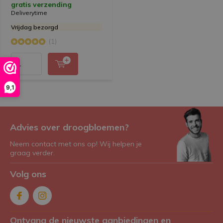
gratis verzending
Deliverytime
Vrijdag bezorgd
(1)
9,1
Advies over droogbloemen?
Neem contact met ons op! Wij helpen je
graag verder.
Volg ons
Ontvang de nieuwste aanbiedingen en