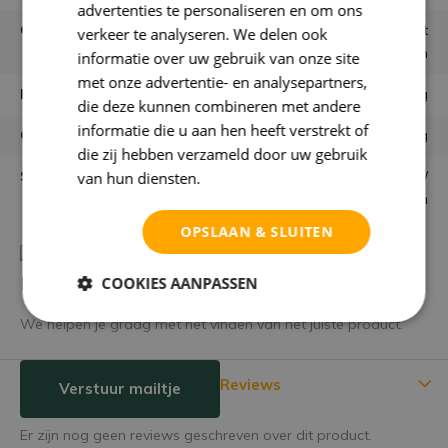
advertenties te personaliseren en om ons
Gebruiken
Los in vaas of combineren met
verkeer te analyseren. We delen ook
andere bloemen
informatie over uw gebruik van onze site
met onze advertentie- en analysepartners,
Houdbaarheid
Eeuwig
die deze kunnen combineren met andere
informatie die u aan hen heeft verstrekt of
Garantie
niet goed = geld terug
die zij hebben verzameld door uw gebruik
Samenstelling bloemen
Zijden bloemen /
van hun diensten.
Privacybeleid
kunstbloemen
OPSLAAN & SLUITEN
Heb je een vraag over dit product?
COOKIES AANPASSEN
We helpen je graag met het vinden van het juiste product.
Reviews
Verstuur mailtje
Er zijn nog geen reviews geschreven over dit product.