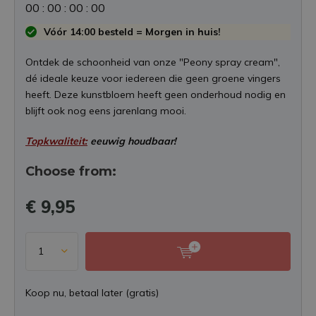
0
0
:
0
0
:
0
0
:
0
0
Vóór 14:00 besteld = Morgen in huis!
Ontdek de schoonheid van onze "Peony spray cream",
dé ideale keuze voor iedereen die geen groene vingers
heeft. Deze kunstbloem heeft geen onderhoud nodig en
blijft ook nog eens jarenlang mooi.
Topkwaliteit:
eeuwig houdbaar!
Choose from:
€ 9,95
Koop nu, betaal later (gratis)