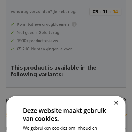
0
3
:
0
1
:
0
4
Vandaag verzonden? Je hebt nog:
Kwalitatieve
droogbloemen
Niet goed =
Geld terug!
1900+
productreviews
65.218 klanten
gingen je voor
This product is available in the
following variants:
Productomschrijving
×
Deze website maakt gebruik
Specificaties
van cookies.
We gebruiken cookies om inhoud en
Lengte
65 cm