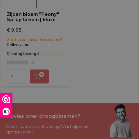
Zijden bloem "Peony"
Spray Cream | 65cm
€ 9,95
2 op voorraad, wees snel!
Deliverytime
Dinsdag bezorgd
(0)
9,1
Advies over droogbloemen?
Neem contact met ons op! Wij helpen je
graag verder.