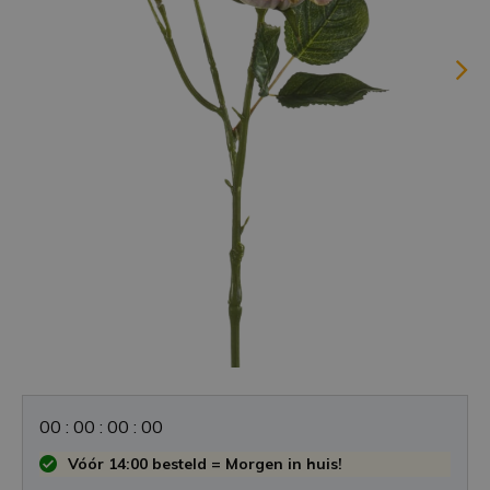
0
0
:
0
0
:
0
0
:
0
0
Vóór 14:00 besteld = Morgen in huis!