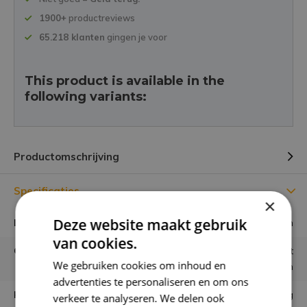
1900+
productreviews
65.218 klanten
gingen je voor
This product is available in the
following variants:
Productomschrijving
Specificaties
×
Deze website maakt gebruik
Lengte
37 cm
van cookies.
Gebruiken
Los in vaas of combineren met
We gebruiken cookies om inhoud en
andere bloemen
advertenties te personaliseren en om ons
Houdbaarheid
Eeuwig
verkeer te analyseren. We delen ook