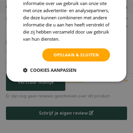
informatie over uw gebruik van onze site
Garantie
niet goed = geld terug
met onze advertentie- en analysepartners,
die deze kunnen combineren met andere
Samenstelling bloemen
Zijden bloemen /
informatie die u aan hen heeft verstrekt of
kunstbloemen
die zij hebben verzameld door uw gebruik
van hun diensten.
Privacybeleid
Heb je een vraag over dit product?
OPSLAAN & SLUITEN
We helpen je graag met het vinden van het juiste product.
COOKIES AANPASSEN
Reviews
Verstuur mailtje
Er zijn nog geen reviews geschreven over dit product.
Schrijf je eigen review