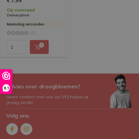
€ 7,99
Op voorraad
Deliverytime
Maandag verzonden
(0)
Advies over droogbloemen?
9,1
Neem contact met ons op! Wij helpen je
graag verder.
Volg ons