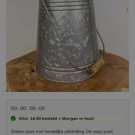
0
0
:
0
0
:
0
0
:
0
0
Vóór 14:00 besteld = Morgen in huis!
Zinken vaas met landelijke uitstraling. De vaas past