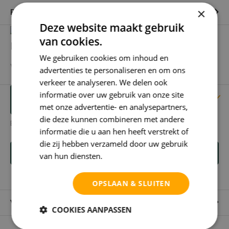
×
Productomschrijving
Deze website maakt gebruik
van cookies.
Heb je een vraag over dit product?
We gebruiken cookies om inhoud en
We helpen je graag met het vinden van het juiste product.
advertenties te personaliseren en om ons
verkeer te analyseren. We delen ook
informatie over uw gebruik van onze site
Reviews
Verstuur mailtje
met onze advertentie- en analysepartners,
die deze kunnen combineren met andere
Er zijn nog geen reviews geschreven over dit product.
informatie die u aan hen heeft verstrekt of
die zij hebben verzameld door uw gebruik
Schrijf je eigen review
van hun diensten.
Privacybeleid
OPSLAAN & SLUITEN
Verzending & verzorging producten
COOKIES AANPASSEN