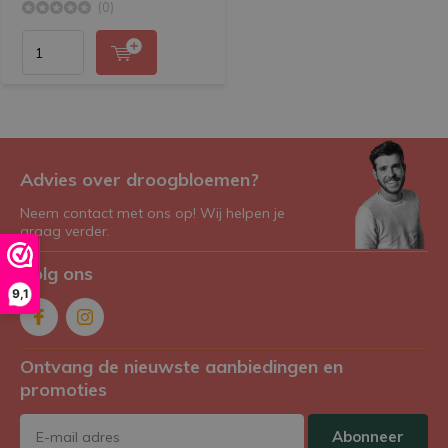
(0)
Advies over droogbloemen?
Neem contact met ons op! Wij helpen je
graag verder.
Volg ons
9,1
Ontvang de nieuwste aanbiedingen en
promoties
Abonneer