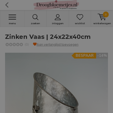
0
menu
zoeken
inloggen
wishlist
winkelwagen
Zinken Vaas | 24x22x40cm
(0)
Aan verlanglijst toevoegen
BESPAAR
-14%