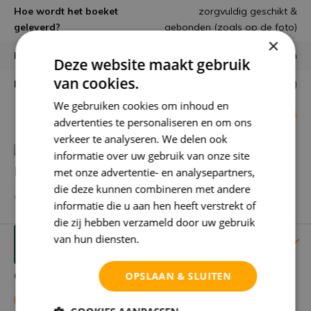
Hoe wordt het boeket
zorgvuldig geschikt &
geleverd?
gebonden (zoals op de foto)
×
Houdbaarheid
minimaal 6 maanden
Deze website maakt gebruik
van cookies.
Kaartje mogelijk?
Ja, gratis (opmerkingveld)
We gebruiken cookies om inhoud en
Bekijk alle specificaties
advertenties te personaliseren en om ons
verkeer te analyseren. We delen ook
informatie over uw gebruik van onze site
Heb je een vraag over dit product?
met onze advertentie- en analysepartners,
die deze kunnen combineren met andere
We helpen je graag met het vinden van het juiste product.
informatie die u aan hen heeft verstrekt of
die zij hebben verzameld door uw gebruik
van hun diensten.
Privacybeleid
Reviews
Verstuur mailtje
Gebruikers beoordelingen
OPSLAAN & SLUITEN
4.9 / 5