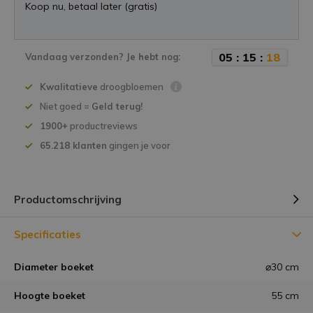
Koop nu, betaal later (gratis)
0
5
:
1
5
:
1
8
Vandaag verzonden? Je hebt nog:
Kwalitatieve
droogbloemen
Niet goed =
Geld terug!
1900+
productreviews
65.218 klanten
gingen je voor
Productomschrijving
Specificaties
Diameter boeket
⌀30 cm
Hoogte boeket
55 cm