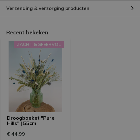
Verzending & verzorging producten
Door
Sanne
- 10-03-2025 12:45
5 / 5
Recent bekeken
Heel mooi boeket!
ZACHT & SFEERVOL
Door
Diane
- 18-01-2025 08:24
5 / 5
Heel mooi boeket! Goede kleuren en brengt sfeer in
huis. Door de gelezen recensies wist ik dat het
boeket niet zo groot zou zijn dus geen teleurstelling
bij ontvangst.
Droogboeket "Pure
Door
Maria
- 13-01-2025 22:38
Hills" | 55cm
5 / 5
€ 44,99