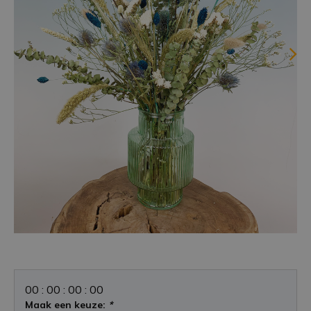
0
0
:
0
0
:
0
0
:
0
0
Maak een keuze:
*