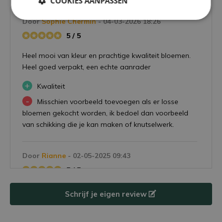
COOKIES AANPASSEN
Door
Sophie Chermin
- 04-03-2026 18:26
5 / 5
Heel mooi van kleur en prachtige kwaliteit bloemen.
Heel goed verpakt, een echte aanrader
+
Kwaliteit
-
Misschien voorbeeld toevoegen als er losse
bloemen gekocht worden, ik bedoel dan voorbeeld
van schikking die je kan maken of knutselwerk.
Door
Rianne
- 02-05-2025 09:43
5 / 5
Mooie combinatie. Goed verpakt verstuurd.
Schrijf je eigen review
-
Valt toch wel wat uit bij het uitpakken en
neerzetten