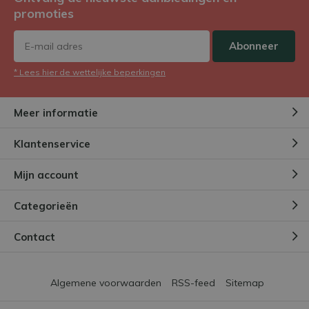
+
Goed verpakt
promoties
-
Nvt
Abonneer
Door
Laurence
- 08-12-2024 20:53
* Lees hier de wettelijke beperkingen
5 / 5
Meer informatie
Mooi boeket, een gedroogd boeket me de geur van
verse bloemen. De verzending was vlot en de
Klantenservice
bloemen zijn zeer goed verpakt zodat er geen 1
bloemetje beschadigd is.
Mijn account
+
Perfect geleverd
Categorieën
Door
Anoushka
- 19-09-2024 16:16
Contact
3 / 5
Op de afbeelding is het boeket goed vol in het echt
Algemene voorwaarden
RSS-feed
Sitemap
vond ik het tegen vallen. Kleuren zien er mooi uit en
netjes verstuurd.