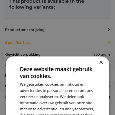
This product is available in the
following variants:
Productomschrijving
Specificaties
Gewicht verpakking
250 gram
×
Aantal zaadjes
Deze website maakt gebruik
van cookies.
Latijnse naam
-
We gebruiken cookies om inhoud en
Kleuren
roze, rood, geel, wit, paars
advertenties te personaliseren en om ons
verkeer te analyseren. We delen ook
Standplaats
zon
informatie over uw gebruik van onze site
Bekijk alle specificaties
met onze advertentie- en analysepartners,
die deze kunnen combineren met andere