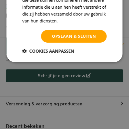
informatie die u aan hen heeft verstrekt of
die zij hebben verzameld door uw gebruik
Heb je een vraag over dit product?
van hun diensten.
Privacybeleid
We helpen je graag met het vinden van het juiste product.
OPSLAAN & SLUITEN
Reviews
Verstuur mailtje
COOKIES AANPASSEN
Er zijn nog geen reviews geschreven over dit product.
Schrijf je eigen review
Verzending & verzorging producten
Recent bekeken