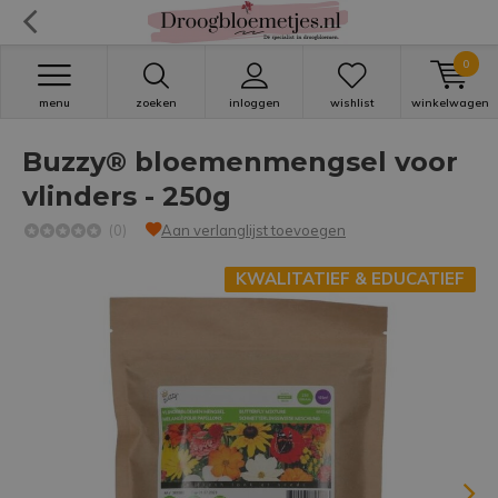
0
menu
zoeken
inloggen
wishlist
winkelwagen
Buzzy® bloemenmengsel voor
vlinders - 250g
(0)
Aan verlanglijst toevoegen
KWALITATIEF & EDUCATIEF