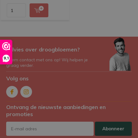
Advies over droogbloemen?
9,1
Neem contact met ons op! Wij helpen je
graag verder.
Volg ons
Ontvang de nieuwste aanbiedingen en
promoties
Abonneer