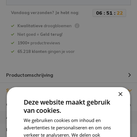
0
6
:
5
1
:
2
1
Vandaag verzonden? Je hebt nog:
Kwalitatieve
droogbloemen
Niet goed =
Geld terug!
1900+
productreviews
65.218 klanten
gingen je voor
Productomschrijving
Specificaties
×
Deze website maakt gebruik
Gewicht verpakking
5 gram
van cookies.
Aantal zaadjes
We gebruiken cookies om inhoud en
advertenties te personaliseren en om ons
Latijnse naam
verkeer te analyseren. We delen ook