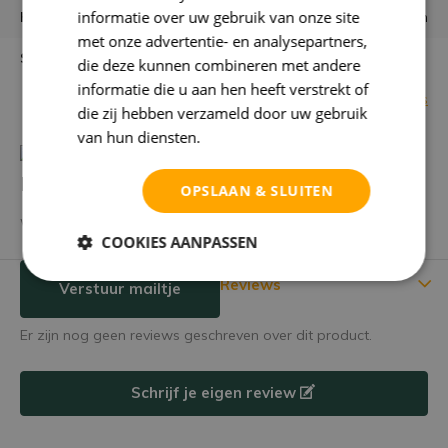
informatie over uw gebruik van onze site
Kleuren
paarse, gele, groene kleuren
met onze advertentie- en analysepartners,
Standplaats
die deze kunnen combineren met andere
informatie die u aan hen heeft verstrekt of
Bekijk alle specificaties
die zij hebben verzameld door uw gebruik
van hun diensten.
Privacybeleid
Heb je een vraag over dit product?
OPSLAAN & SLUITEN
We helpen je graag met het vinden van het juiste product.
COOKIES AANPASSEN
Reviews
Verstuur mailtje
Er zijn nog geen reviews geschreven over dit product.
Schrijf je eigen review