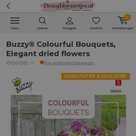
0
menu
zoeken
inloggen
wishlist
winkelwagen
Buzzy® Colourful Bouquets,
Elegant dried flowers
(0)
Aan verlanglijst toevoegen
KWALITATIEF & EDUCATIEF