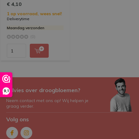
€ 4,10
1 op voorraad, wees snel!
Deliverytime
Maandag verzonden
(0)
Advies over droogbloemen?
9,1
Neem contact met ons op! Wij helpen je
graag verder.
Volg ons