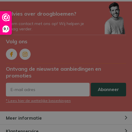
Advies over droogbloemen?
Neem contact met ons op! Wij helpen je
graag verder.
9,1
Volg ons
Ontvang de nieuwste aanbiedingen en
promoties
Abonneer
* Lees hier de wettelijke beperkingen
Meer informatie
Klantenservice