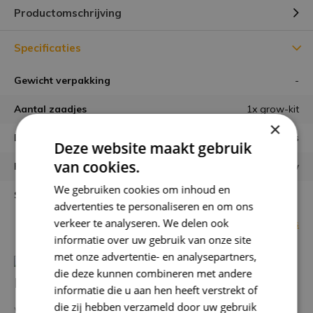
Productomschrijving
Specificaties
Gewicht verpakking
-
Aantal zaadjes
1x grow-kit
×
Latijnse naam
Helianthus annuus
Deze website maakt gebruik
van cookies.
Kleuren
wit en blauw
We gebruiken cookies om inhoud en
Standplaats
advertenties te personaliseren en om ons
verkeer te analyseren. We delen ook
Bekijk alle specificaties
informatie over uw gebruik van onze site
met onze advertentie- en analysepartners,
die deze kunnen combineren met andere
Heb je een vraag over dit product?
informatie die u aan hen heeft verstrekt of
die zij hebben verzameld door uw gebruik
We helpen je graag met het vinden van het juiste product.