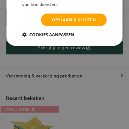
van hun diensten.
Privacybeleid
Reviews
Verstuur mailtje
OPSLAAN & SLUITEN
Er zijn nog geen reviews geschreven over dit product.
COOKIES AANPASSEN
Schrijf je eigen review
Verzending & verzorging producten
Recent bekeken
KWALITATIEF &
EDUCATIEF