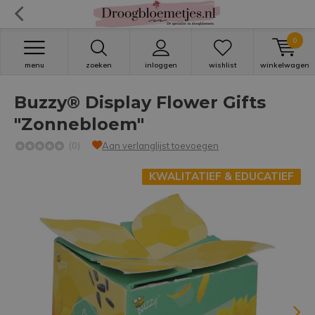
0
menu
zoeken
inloggen
wishlist
winkelwagen
Buzzy® Display Flower Gifts
"Zonnebloem"
(0)
Aan verlanglijst toevoegen
KWALITATIEF & EDUCATIEF