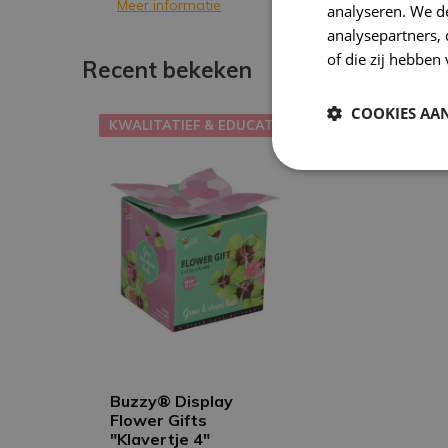
Meer informatie
analyseren. We de
analysepartners,
of die zij hebbe
Recent bekeken
COOKIES AA
KWALITATIEF & EDUCATIEF
Buzzy® Display
Flower Gifts
"Klavertje 4"