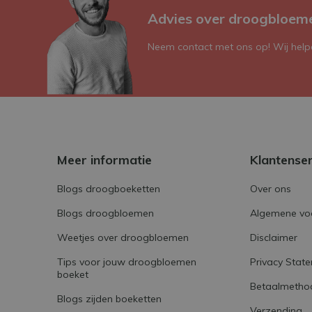
Advies over droogbloem
Neem contact met ons op! Wij helpe
Meer informatie
Klantense
Blogs droogboeketten
Over ons
Blogs droogbloemen
Algemene vo
Weetjes over droogbloemen
Disclaimer
Tips voor jouw droogbloemen
Privacy Stat
boeket
Betaalmetho
Blogs zijden boeketten
Verzending