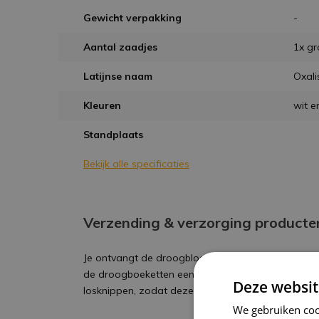
Gewicht verpakking
-
Aantal zaadjes
1x gr
Latijnse naam
Oxali
Kleuren
wit e
Standplaats
Bekijk alle specificaties
Verzending & verzorging producte
Je ontvangt de droogbloemen in perfecte staat en 
de droogboeketten eenvoudig in een vaas plaatse
Deze websit
losknippen, zodat deze mooi in de vaas valt.
We gebruiken coo