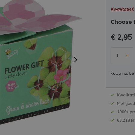
Kwalitatief:
Choose 
€ 2,95
Koop nu, bet
Kwalitat
Niet goe
1900+
pr
65.218 k