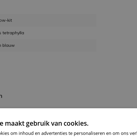
ow-kit
s tetraphylla
n blauw
n
kant-en-klaar (zoals op de foto). Je kunt
n en het touwtje van het boeket
e maakt gebruik van cookies.
kies om inhoud en advertenties te personaliseren en om ons ver