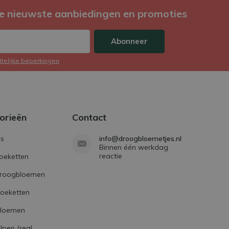
e nieuwste aanbiedingen en promoties
Abonneer
ttelijke beperkingen
orieën
Contact
s
info@droogbloemetjes.nl
Binnen één werkdag
reactie
oeketten
droogbloemen
boeketten
bloemen
lpen (real