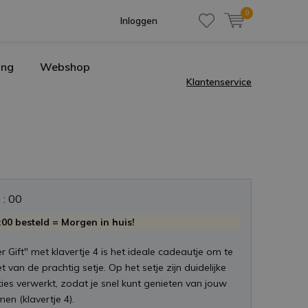
0
Inloggen
ing
Webshop
Klantenservice
0
:
0
0
00 besteld = Morgen in huis!
 Gift" met klavertje 4 is het ideale cadeautje om te
t van de prachtig setje. Op het setje zijn duidelijke
ties verwerkt, zodat je snel kunt genieten van jouw
en (klavertje 4).