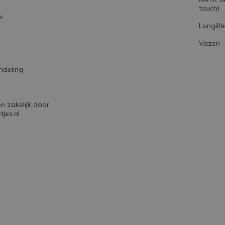
touch)
e
Longlif
Vazen
ndeling
 zakelijk door
jes.nl