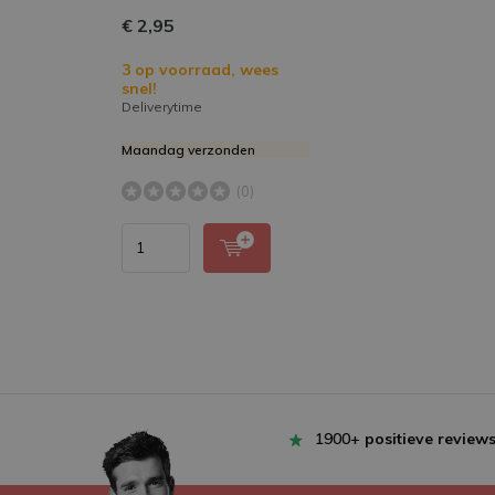
€ 2,95
3 op voorraad, wees
snel!
Deliverytime
Maandag verzonden
(0)
1900+
positieve review