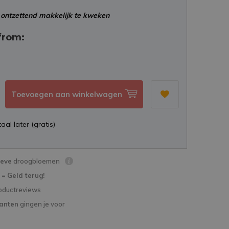
ontzettend makkelijk te kweken
from:
Toevoegen aan winkelwagen
aal later (gratis)
ieve
droogbloemen
d =
Geld terug!
oductreviews
lanten
gingen je voor