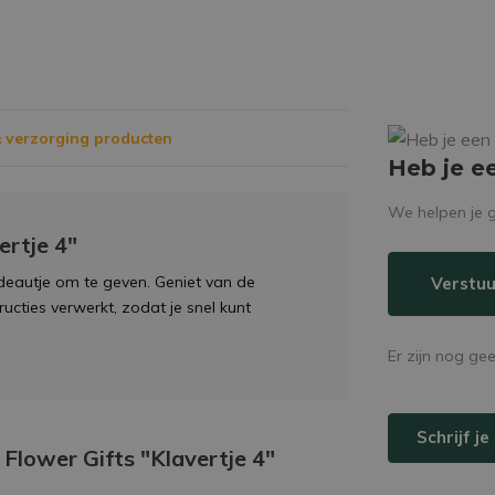
 verzorging producten
Heb je e
We helpen je g
ertje 4"
adeautje om te geven. Geniet van de
Verstuu
tructies verwerkt, zodat je snel kunt
Er zijn nog ge
Schrijf j
 Flower Gifts "Klavertje 4"