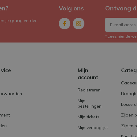
en?
Volg ons
Ontvang d
n je graag verder.
* Lees hier de we
rvice
Mijn
Categ
account
Cadeau
Registreren
orwaarden
Droogb
Mijn
Losse 
bestellingen
ement
Zijden 
Mijn tickets
den
Zijden 
Mijn verlanglijst
Kunst tu