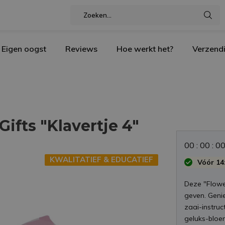
Eigen oogst
Reviews
Hoe werkt het?
Verzend
ifts "Klavertje 4"
0
0
:
0
0
:
0
KWALITATIEF & EDUCATIEF
Vóór 14:
Deze "Flower
geven. Genie
zaai-instruc
geluks-bloem