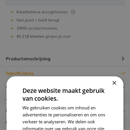
Kwalitatieve
droogbloemen
Niet goed =
Geld terug!
1900+
productreviews
65.218 klanten
gingen je voor
Productomschrijving
Specificaties
×
Gewicht verpakking
1 gram
Deze website maakt gebruik
van cookies.
Aantal zaadjes
-
We gebruiken cookies om inhoud en
Latijnse naam
Papaver orientale
advertenties te personaliseren en om ons
verkeer te analyseren. We delen ook
Kleuren
rode kleur
informatie over uw gebruik van onze site