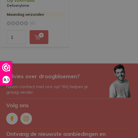
Op voorraad
Deliverytime
Maandag verzonden
(0)
Advies over droogbloemen?
9,1
Neem contact met ons op! Wij helpen je
graag verder.
Volg ons
Ontvang de nieuwste aanbiedingen en