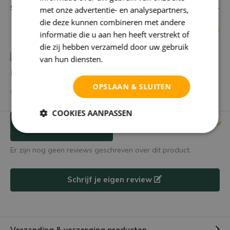
Standplaats
-
met onze advertentie- en analysepartners,
die deze kunnen combineren met andere
Bekijk alle specificaties
informatie die u aan hen heeft verstrekt of
die zij hebben verzameld door uw gebruik
van hun diensten.
Privacybeleid
Heb je een vraag over dit product?
OPSLAAN & SLUITEN
We helpen je graag met het vinden van het juiste product.
COOKIES AANPASSEN
Reviews
Verstuur mailtje
Er zijn nog geen reviews geschreven over dit product.
Schrijf je eigen review
Verzending & verzorging producten