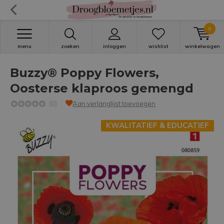
0
menu
zoeken
inloggen
wishlist
winkelwagen
Buzzy® Poppy Flowers,
Oosterse klaproos gemengd
(0)
Aan verlanglijst toevoegen
KWALITATIEF & EDUCATIEF