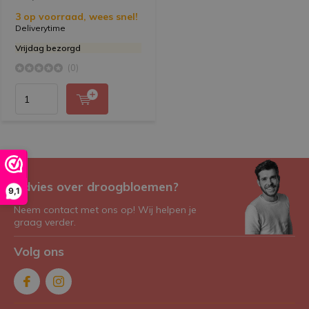
3 op voorraad, wees snel!
Deliverytime
Vrijdag bezorgd
(0)
Advies over droogbloemen?
9,1
Neem contact met ons op! Wij helpen je
graag verder.
Volg ons