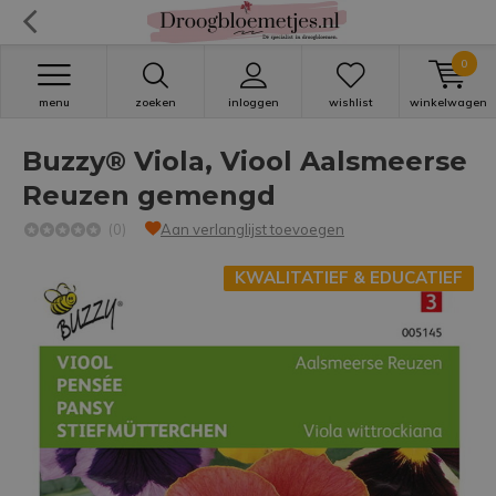
0
menu
zoeken
inloggen
wishlist
winkelwagen
Buzzy® Viola, Viool Aalsmeerse
Reuzen gemengd
(0)
Aan verlanglijst toevoegen
KWALITATIEF & EDUCATIEF