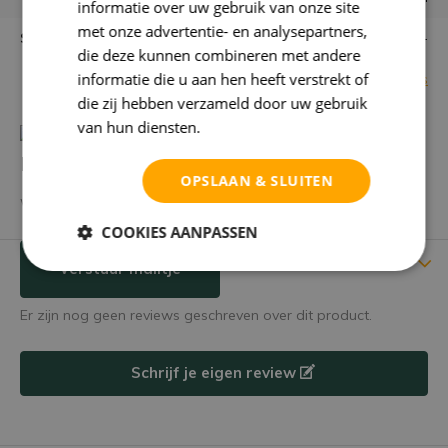
informatie over uw gebruik van onze site
met onze advertentie- en analysepartners,
Standplaats
-
die deze kunnen combineren met andere
informatie die u aan hen heeft verstrekt of
Bekijk alle specificaties
die zij hebben verzameld door uw gebruik
van hun diensten.
Privacybeleid
Heb je een vraag over dit product?
OPSLAAN & SLUITEN
We helpen je graag met het vinden van het juiste product.
COOKIES AANPASSEN
Reviews
Verstuur mailtje
Er zijn nog geen reviews geschreven over dit product.
Schrijf je eigen review