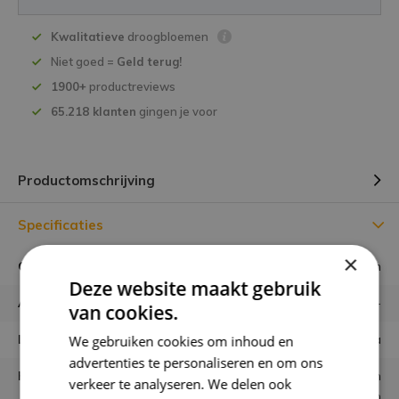
Kwalitatieve
droogbloemen
Niet goed =
Geld terug!
1900+
productreviews
65.218 klanten
gingen je voor
Productomschrijving
Specificaties
×
Gewicht verpakking
0,4 gram
Deze website maakt gebruik
Aantal zaadjes
-
van cookies.
Latijnse naam
Viola wittrockiana
We gebruiken cookies om inhoud en
advertenties te personaliseren en om ons
Kleuren
rode, gele, paarse, witte en
verkeer te analyseren. We delen ook
oranje kleuren