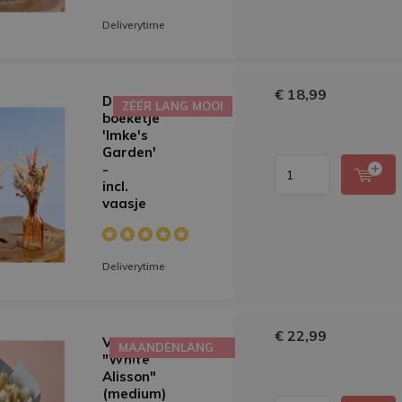
Deliverytime
€ 18,99
Droogbloemen
ZÉÉR LANG MOOI
boeketje
'Imke's
Garden'
-
incl.
vaasje
Deliverytime
€ 22,99
Veldboeket
MAANDENLANG
"White
MOOI
Alisson"
(medium)