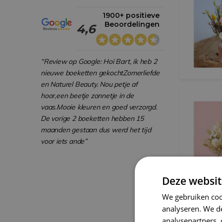
1900+ positieve
Beoordelingen
4,6
“Review op Google: Hoi Bart, ik heb 2
nieuwe boeketten gekochtZomerliefde
en Naturel Beauty. Nou petje af
hoor,een beetje zonnetje in de
vaas.Mooie kleuren en goed verzorgd.
De vorige 2 boeketten hebben 15
maanden gestaan dus werd het tijd
voor iets ande”
Deze websit
We gebruiken coo
analyseren. We de
analysepartners,