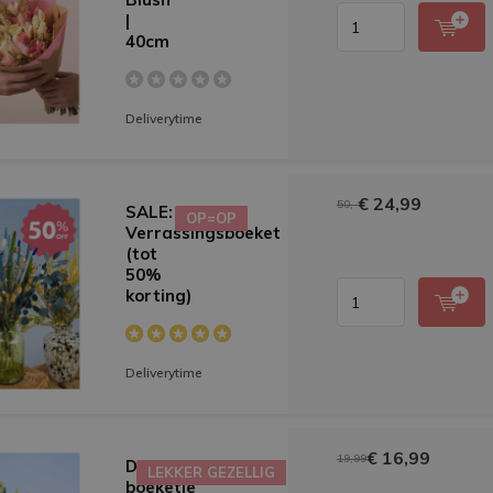
|
40cm
Deliverytime
€ 24,99
50,-
SALE:
OP=OP
Verrassingsboeket
(tot
50%
korting)
Deliverytime
€ 16,99
19,99
Droogbloemen
LEKKER GEZELLIG
boeketje