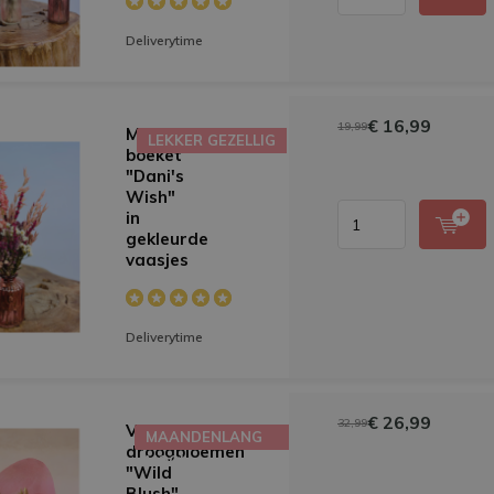
Deliverytime
€ 16,99
19,99
Mini-
LEKKER GEZELLIG
boeket
"Dani's
Wish"
in
gekleurde
vaasjes
Deliverytime
€ 26,99
32,99
Veldboeket
MAANDENLANG
droogbloemen
MOOI
"Wild
Blush"