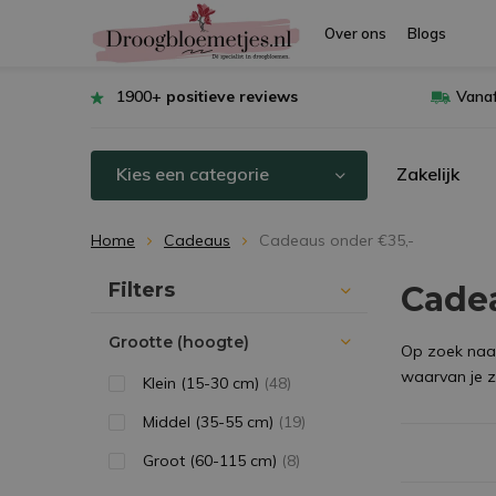
Over ons
Blogs
1900+
positieve reviews
Vanaf
Kies een categorie
Zakelijk
Home
Cadeaus
Cadeaus onder €35,-
Sorteren op:
Filters
Cade
Grootte (hoogte)
Op zoek naar 
waarvan je zé
Klein (15-30 cm)
(48)
Middel (35-55 cm)
(19)
Groot (60-115 cm)
(8)