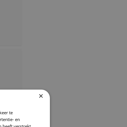
×
keer te
tentie- en
 heeft verstrekt