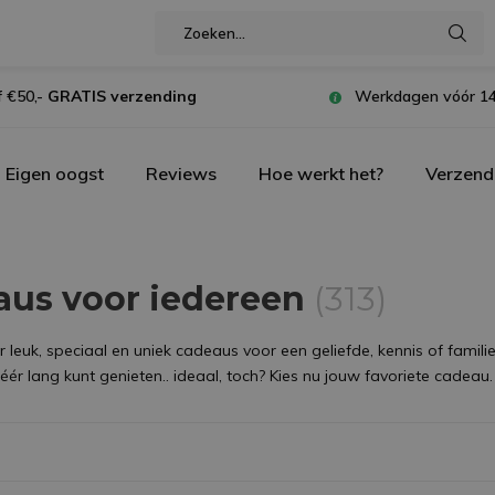
 €50,-
GRATIS verzending
Werkdagen vóór 14
Eigen oogst
Reviews
Hoe werkt het?
Verzend
aus voor iedereen
(313)
leuk, speciaal en uniek cadeaus voor een geliefde, kennis of familie
ér lang kunt genieten.. ideaal, toch? Kies nu jouw favoriete cadeau.