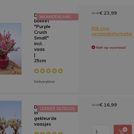
€ 23,99
26,99
Droogbloemen
MAANDENLANG
boeket
MOOI
"Purple
Klik voor
Crush
verzendinformatie
Small"
incl.
Niet op voorraad
vaas
|
25cm
Deliverytime
€ 16,99
19,99
Droogbloemen
LEKKER GEZELLIG
in
gekleurde
vaasjes