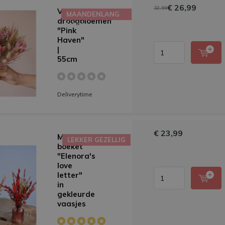
€ 26,99
32,99
Veldboeket
MAANDENLANG
droogbloemen
MOOI
"Pink
Haven"
|
55cm
Deliverytime
€ 23,99
Mini-
LEKKER GEZELLIG
boeket
"Elenora's
love
letter"
in
gekleurde
vaasjes