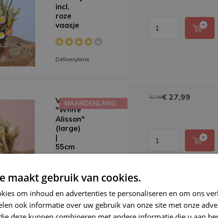
incl.
roze
vaasje
Deliverytime
€ 27,99
32,99
Veldboeket
MAANDENLANG
"White
MOOI
Alisson"
(large)
|
55cm
e maakt gebruik van cookies.
Deliverytime
kies om inhoud en advertenties te personaliseren en om ons ver
len ook informatie over uw gebruik van onze site met onze adver
 die deze kunnen combineren met andere informatie die u aan hen