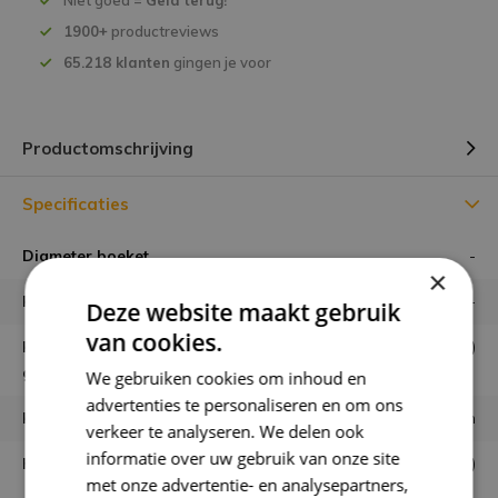
Niet goed =
Geld terug!
1900+
productreviews
65.218 klanten
gingen je voor
Productomschrijving
Specificaties
Diameter boeket
-
×
Hoogte boeket
-
Deze website maakt gebruik
van cookies.
Hoe wordt het boeket
DIY (zelf maken)
geleverd?
We gebruiken cookies om inhoud en
advertenties te personaliseren en om ons
Houdbaarheid
minimaal 6 maanden
verkeer te analyseren. We delen ook
informatie over uw gebruik van onze site
Kaartje mogelijk?
Ja, gratis (opmerkingveld)
met onze advertentie- en analysepartners,