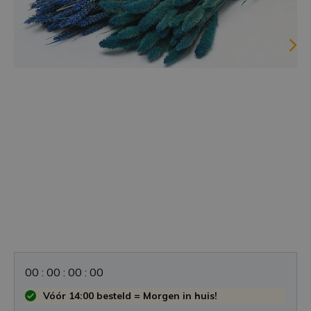
0
0
:
0
0
:
0
0
:
0
0
Vóór 14:00 besteld = Morgen in huis!