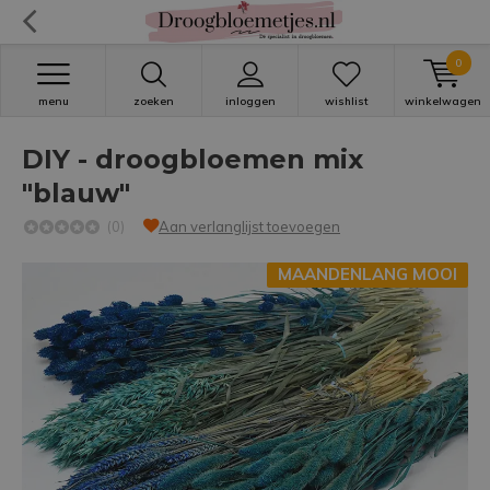
0
menu
zoeken
inloggen
wishlist
winkelwagen
DIY - droogbloemen mix
"blauw"
(0)
Aan verlanglijst toevoegen
MAANDENLANG MOOI