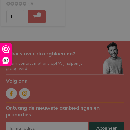
(0)
Advies over droogbloemen?
9,1
Neem contact met ons op! Wij helpen je
graag verder.
Volg ons
Ontvang de nieuwste aanbiedingen en
promoties
Abonneer