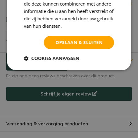
Bekijk alle specificaties
die deze kunnen combineren met andere
informatie die u aan hen heeft verstrekt of
die zij hebben verzameld door uw gebruik
van hun diensten.
Privacybeleid
Heb je een vraag over dit product?
We helpen je graag met het vinden van het juiste product.
OPSLAAN & SLUITEN
COOKIES AANPASSEN
Reviews
Verstuur mailtje
Er zijn nog geen reviews geschreven over dit product.
Schrijf je eigen review
Verzending & verzorging producten