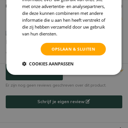
Kaartje mogelijk?
met onze advertentie- en analysepartners,
Ja, gratis (opmerkingveld)
die deze kunnen combineren met andere
Bekijk alle specificaties
informatie die u aan hen heeft verstrekt of
die zij hebben verzameld door uw gebruik
van hun diensten.
Privacybeleid
Heb je een vraag over dit product?
OPSLAAN & SLUITEN
We helpen je graag met het vinden van het juiste product.
COOKIES AANPASSEN
Reviews
Verstuur mailtje
Er zijn nog geen reviews geschreven over dit product.
Schrijf je eigen review