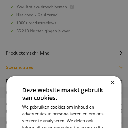
Kwalitatieve
droogbloemen
Niet goed =
Geld terug!
1900+
productreviews
65.218 klanten
gingen je voor
Productomschrijving
Specificaties
×
Diameter boeket
⌀ 25 cm
Deze website maakt gebruik
Hoogte boeket
50 cm
van cookies.
Hoe wordt het boeket
zorgvuldig geschikt &
We gebruiken cookies om inhoud en
geleverd?
gebonden (zoals op de foto)
advertenties te personaliseren en om ons
verkeer te analyseren. We delen ook
Houdbaarheid
minimaal 6 maanden
informatie over uw gebruik van onze site