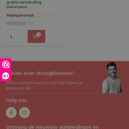
gratis verzending
Deliverytime
Vrijdag bezorgd
(0)
Advies over droogbloemen?
9,1
Neem contact met ons op! Wij helpen je
graag verder.
Volg ons
Ontvang de nieuwste aanbiedingen en