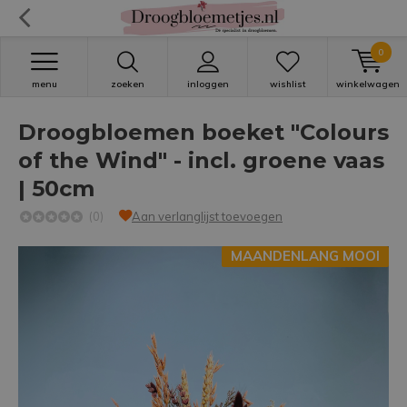
0
menu
zoeken
inloggen
wishlist
winkelwagen
Droogbloemen boeket "Colours
of the Wind" - incl. groene vaas
| 50cm
(0)
Aan verlanglijst toevoegen
MAANDENLANG MOOI