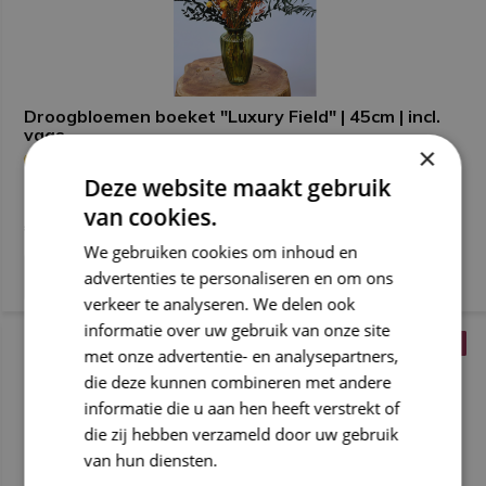
Droogbloemen boeket "Luxury Field" | 45cm | incl.
vaas
×
Deze website maakt gebruik
Deliverytime
van cookies.
€ 44,99
We gebruiken cookies om inhoud en
advertenties te personaliseren en om ons
verkeer te analyseren. We delen ook
informatie over uw gebruik van onze site
HERFSTBOEKET
HERFSTBOEKET
met onze advertentie- en analysepartners,
die deze kunnen combineren met andere
informatie die u aan hen heeft verstrekt of
die zij hebben verzameld door uw gebruik
van hun diensten.
Privacybeleid