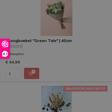
Droogboeket "Green Tale" | 40cm
9,1
Deliverytime
€ 44,99
MAANDENLANG MOOI
MAANDENLANG MOOI