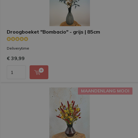
Droogboeket "Bombacio" - grijs | 85cm
Deliverytime
€ 39,99
MAANDENLANG MOOI
MAANDENLANG MOOI