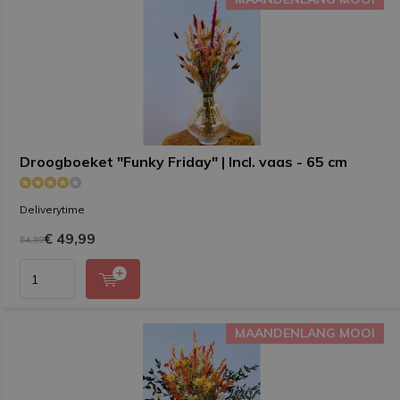
Droogboeket "Funky Friday" | Incl. vaas - 65 cm
Deliverytime
€ 49,99
54,99
MAANDENLANG MOOI
MAANDENLANG MOOI