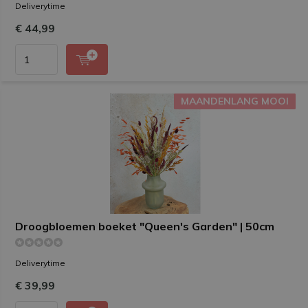
Deliverytime
€ 44,99
MAANDENLANG MOOI
MAANDENLANG MOOI
Droogbloemen boeket "Queen's Garden" | 50cm
Deliverytime
€ 39,99