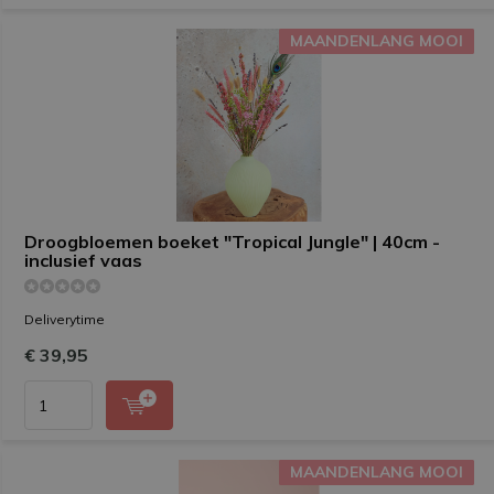
MAANDENLANG MOOI
MAANDENLANG MOOI
Droogbloemen boeket "Tropical Jungle" | 40cm -
inclusief vaas
Deliverytime
€ 39,95
MAANDENLANG MOOI
MAANDENLANG MOOI