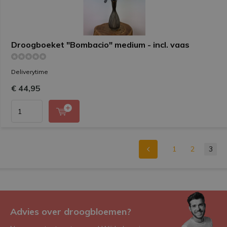
Droogboeket "Bombacio" medium - incl. vaas
Deliverytime
€ 44,95
1
2
3
Advies over droogbloemen?