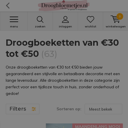
0
menu
zoeken
inloggen
wishlist
winkelwagen
Droogboeketten van €30
tot €50
(63)
Onze droogboeketten van €30 tot €50 bieden jouw
gegarandeerd een stijlvolle en betaalbare decoratie met een
lange levensduur. Alle droogboeketten in deze categorie zijn
perfect voor een tijdloze touch in huis, zonder onderhoud of
gedoe!
Filters
Sorteren op:
MAANDENLANG MOOI
MAANDENLANG MOOI