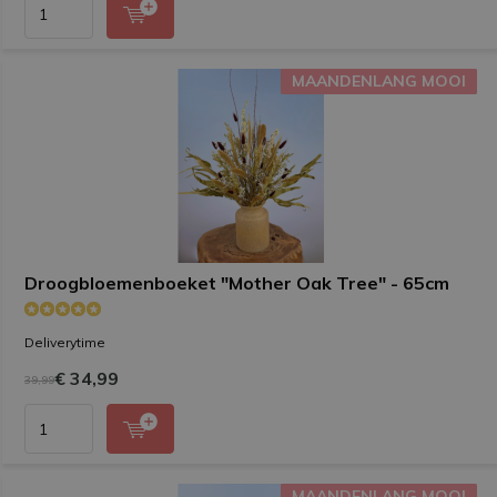
MAANDENLANG MOOI
MAANDENLANG MOOI
Droogbloemenboeket "Mother Oak Tree" - 65cm
Deliverytime
€ 34,99
39,99
MAANDENLANG MOOI
MAANDENLANG MOOI