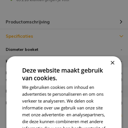
Productomschrijving
Specificaties
Diameter boeket
-
×
Hoogte boeket
-
Deze website maakt gebruik
Hoe wordt het boeket
zorgvuldig geschikt &
van cookies.
geleverd?
gebonden (zoals op de foto)
We gebruiken cookies om inhoud en
Houdbaarheid
minimaal 6 maanden
advertenties te personaliseren en om ons
verkeer te analyseren. We delen ook
Kaartje mogelijk?
Ja, gratis (opmerkingveld)
informatie over uw gebruik van onze site
met onze advertentie- en analysepartners,
Bekijk alle specificaties
die deze kunnen combineren met andere