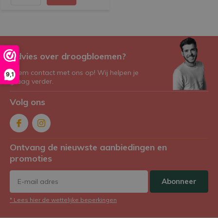
Advies over droogbloemen?
Neem contact met ons op! Wij helpen je
9,1
graag verder.
Volg ons
Ontvang de nieuwste aanbiedingen en
promoties
Abonneer
* Lees hier de wettelijke beperkingen