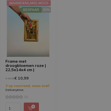
MAANDENLANG MOOI
BESPAAR
35%
Frame met
droogbloemen roze |
22,5x14x4 cm |
€ 10,99
€ 16,99
3 op voorraad, wees snel!
Deliverytime
(0)