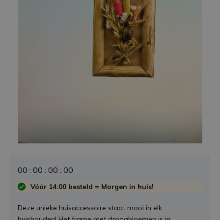
0
0
:
0
0
:
0
0
:
0
0
Vóór 14:00 besteld = Morgen in huis!
Deze unieke huisaccessoire staat mooi in elk
huishouden! Het frame met droogbloemen is in