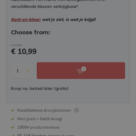
verschillende kleuren verkrijgbaar!
Kant-en-klaar:
wat je ziet, is wat je krijgt!
Choose from:
€ 16,99
€ 10,99
Koop nu, betaal later (gratis)
Kwalitatieve
droogbloemen
Niet goed =
Geld terug!
1900+
productreviews
65.218 klanten
gingen je voor