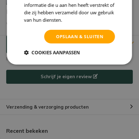
informatie die u aan hen heeft verstrekt of
Heb je een vraag over dit product?
die zij hebben verzameld door uw gebruik
van hun diensten.
Privacybeleid
We helpen je graag met het vinden van het juiste product.
OPSLAAN & SLUITEN
Reviews
Verstuur mailtje
COOKIES AANPASSEN
Er zijn nog geen reviews geschreven over dit product.
Schrijf je eigen review
Verzending & verzorging producten
Recent bekeken