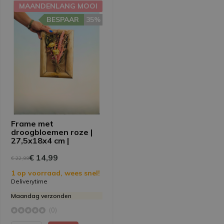
MAANDENLANG MOOI
BESPAAR
35%
Frame met
droogbloemen roze |
27,5x18x4 cm |
€ 14,99
€ 22,99
1 op voorraad, wees snel!
Deliverytime
Maandag verzonden
(0)