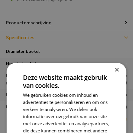
Productomschrijving
Specificaties
Diameter boeket
-
Hoogte boeket
-
×
Hoe wordt het boeket
zorgvuldig geschikt &
Deze website maakt gebruik
geleverd?
gebonden (zoals op de foto)
van cookies.
We gebruiken cookies om inhoud en
Houdbaarheid
minimaal 6 maanden
advertenties te personaliseren en om ons
Kaartje mogelijk?
Ja, gratis (opmerkingveld)
verkeer te analyseren. We delen ook
informatie over uw gebruik van onze site
Bekijk alle specificaties
met onze advertentie- en analysepartners,
die deze kunnen combineren met andere