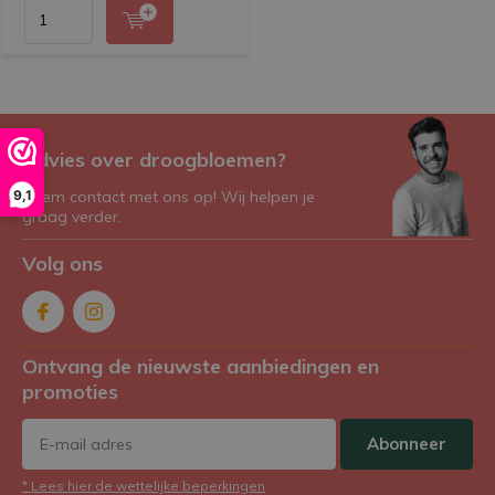
Advies over droogbloemen?
9,1
Neem contact met ons op! Wij helpen je
graag verder.
Volg ons
Ontvang de nieuwste aanbiedingen en
promoties
Abonneer
* Lees hier de wettelijke beperkingen