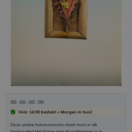
0
0
:
0
0
:
0
0
:
0
0
Vóór 14:00 besteld = Morgen in huis!
Deze unieke huisaccessoire staat mooi in elk
huishouden! Het frame met droogbloemen is in