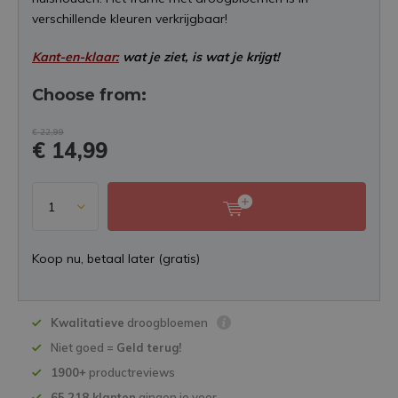
verschillende kleuren verkrijgbaar!
Kant-en-klaar:
wat je ziet, is wat je krijgt!
Choose from:
€ 22,99
€ 14,99
Koop nu, betaal later (gratis)
Kwalitatieve
droogbloemen
Niet goed =
Geld terug!
1900+
productreviews
65.218 klanten
gingen je voor