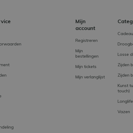
rvice
Mijn
Categ
account
Cadeau
Registreren
orwaarden
Droogb
Mijn
Losse 
bestellingen
ement
Zijden 
Mijn tickets
den
Zijden 
Mijn verlanglijst
Kunst tu
touch)
e
Longlif
Vazen
ndeling