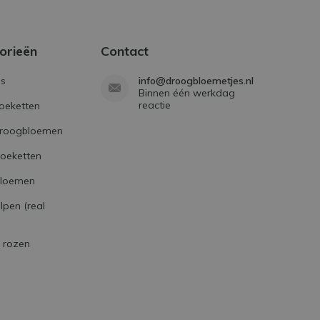
orieën
Contact
s
info@droogbloemetjes.nl
Binnen één werkdag
reactie
oeketten
droogbloemen
boeketten
bloemen
lpen (real
e rozen