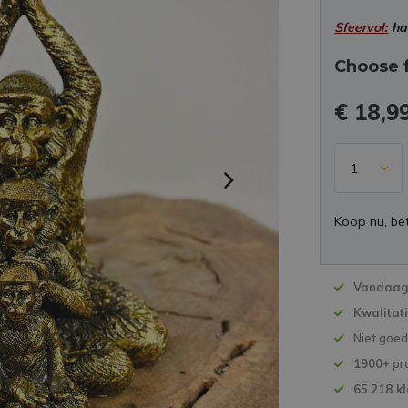
Sfeervol:
haa
Choose 
€ 18,9
Koop nu, bet
Vandaag 
Kwalitat
Niet goe
1900+
pr
65.218 k