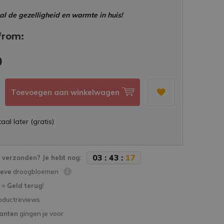
l de gezelligheid en warmte in huis!
from:
9
Toevoegen aan winkelwagen
aal later (gratis)
0
3
:
4
3
:
1
6
verzonden? Je hebt nog:
ieve
droogbloemen
d =
Geld terug!
oductreviews
lanten
gingen je voor