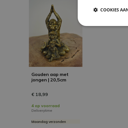
COOKIES AA
Gouden aap met
jongen | 20,5cm
€ 18,99
4 op voorraad
Deliverytime
Maandag verzonden