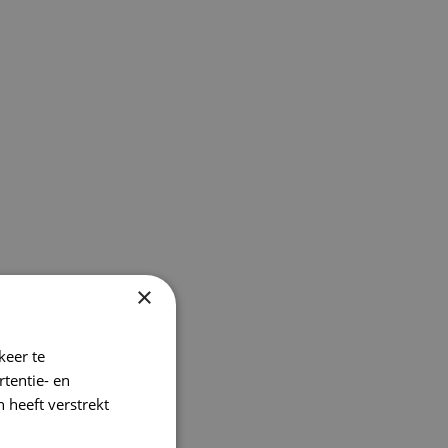
×
keer te
tentie- en
 heeft verstrekt