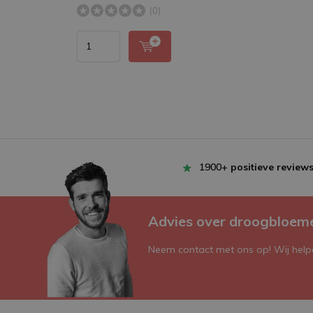
(0)
1900+
positieve review
Advies over droogbloem
Neem contact met ons op! Wij helpe