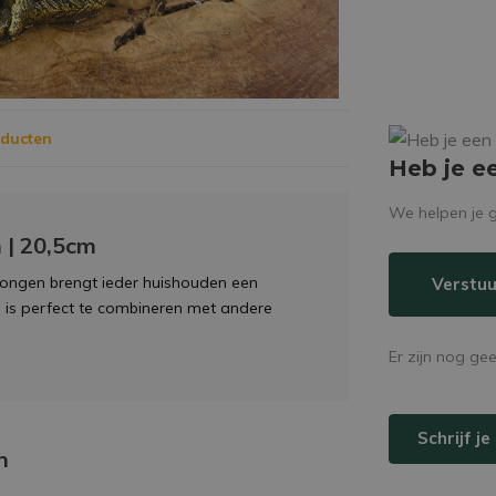
oducten
Heb je e
We helpen je g
 | 20,5cm
jongen brengt ieder huishouden een
Verstuu
g is perfect te combineren met andere
Er zijn nog ge
Schrijf j
n