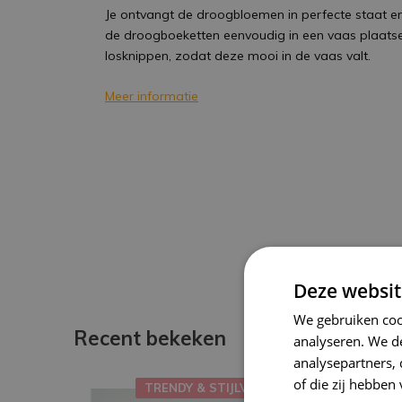
Je ontvangt de droogbloemen in perfecte staat en 
de droogboeketten eenvoudig in een vaas plaatse
losknippen, zodat deze mooi in de vaas valt.
Meer informatie
Deze websit
We gebruiken coo
Recent bekeken
analyseren. We de
analysepartners,
of die zij hebbe
TRENDY & STIJLVOL