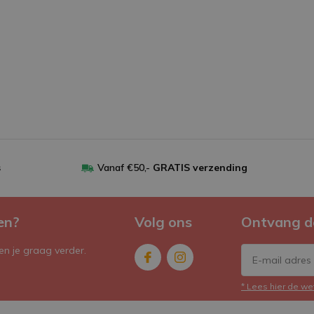
s
Vanaf €50,-
GRATIS verzending
en?
Volg ons
Ontvang d
n je graag verder.
* Lees hier de we