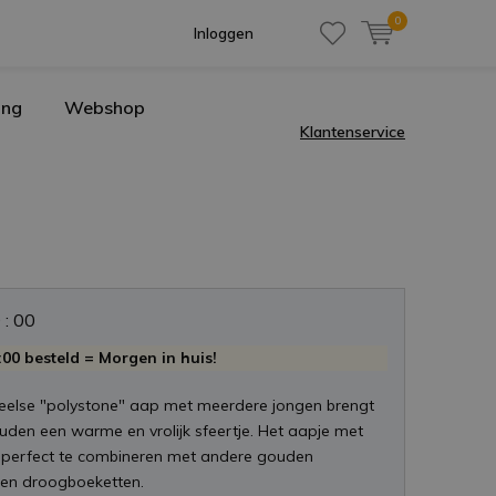
0
Inloggen
ing
Webshop
Klantenservice
0
:
0
0
00 besteld = Morgen in huis!
speelse "polystone" aap met meerdere jongen brengt
uden een warme en vrolijk sfeertje. Het aapje met
s perfect te combineren met andere gouden
 en droogboeketten.