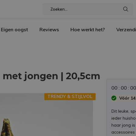
Eigen oogst
Reviews
Hoe werkt het?
Verzend
 met jongen | 20,5cm
0
0
:
0
0
:
0
TRENDY & STIJLVOL
Vóór 14:
Dit leuke, 
ieder huisho
haar jong i
accessoires