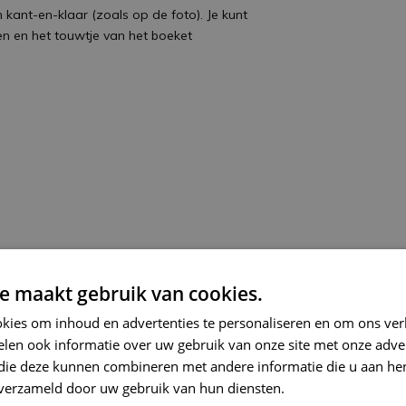
kant-en-klaar (zoals op de foto). Je kunt
n en het touwtje van het boeket
e maakt gebruik van cookies.
kies om inhoud en advertenties te personaliseren en om ons ver
len ook informatie over uw gebruik van onze site met onze adver
 die deze kunnen combineren met andere informatie die u aan hen
n verzameld door uw gebruik van hun diensten.
Privacybeleid