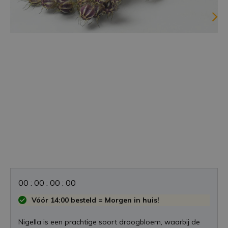
0
0
:
0
0
:
0
0
:
0
0
Vóór 14:00 besteld = Morgen in huis!
Nigella is een prachtige soort droogbloem, waarbij de