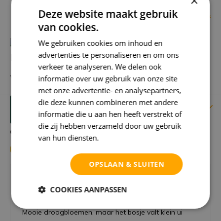
×
Deze website maakt gebruik
Bekijk alle specificaties
van cookies.
We gebruiken cookies om inhoud en
advertenties te personaliseren en om ons
Heb je een vraag over dit product?
verkeer te analyseren. We delen ook
We helpen je graag met het vinden van het juiste product.
informatie over uw gebruik van onze site
met onze advertentie- en analysepartners,
die deze kunnen combineren met andere
Reviews
Verstuur mailtje
informatie die u aan hen heeft verstrekt of
die zij hebben verzameld door uw gebruik
Gebruikers beoordelingen
van hun diensten.
Privacybeleid
4 / 5
OPSLAAN & SLUITEN
Door
Corrie
- 13-11-2024 16:30
COOKIES AANPASSEN
4 / 5
Mooie droogbloemen, maar het bosje valt klein ui