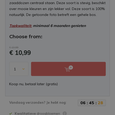
zaaddozen centraal staan. Deze soort is stevig, beschikt
over mooie kleuren en zijn lekker vol. Deze soort is 100%
natuurlijk. De getoonde foto betreft een gehele bos.
Topkwaliteit:
minimaal 6 maanden genieten
Choose from:
€ 13,99
€ 10,99
Koop nu, betaal later (gratis)
0
6
:
4
5
:
2
7
Vandaag verzonden? Je hebt nog:
Kwalitatieve
droogbloemen