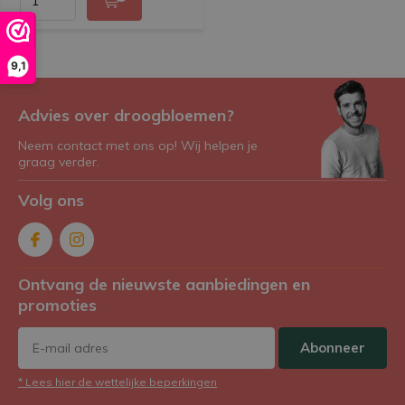
9,1
Advies over droogbloemen?
Neem contact met ons op! Wij helpen je
graag verder.
Volg ons
Ontvang de nieuwste aanbiedingen en
promoties
Abonneer
* Lees hier de wettelijke beperkingen