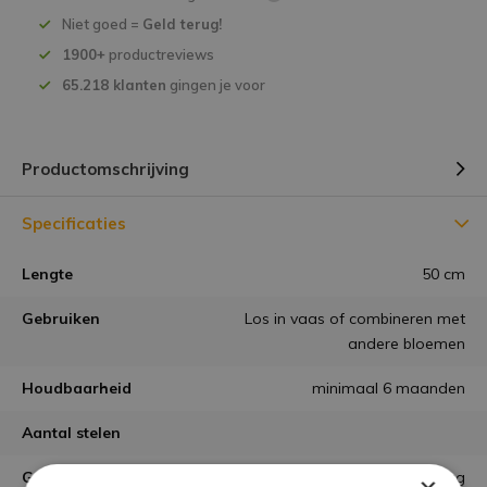
Niet goed =
Geld terug!
1900+
productreviews
65.218 klanten
gingen je voor
Productomschrijving
Specificaties
Lengte
50 cm
Gebruiken
Los in vaas of combineren met
andere bloemen
Houdbaarheid
minimaal 6 maanden
Aantal stelen
Garantie
niet goed = geld terug