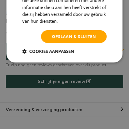
die deze kunnen combineren met andere
informatie die u aan hen heeft verstrekt of
die zij hebben verzameld door uw gebruik
Heb je een vraag over dit product?
van hun diensten.
Privacybeleid
We helpen je graag met het vinden van het juiste product.
OPSLAAN & SLUITEN
Reviews
COOKIES AANPASSEN
Verstuur mailtje
Er zijn nog geen reviews geschreven over dit product.
Schrijf je eigen review
Verzending & verzorging producten