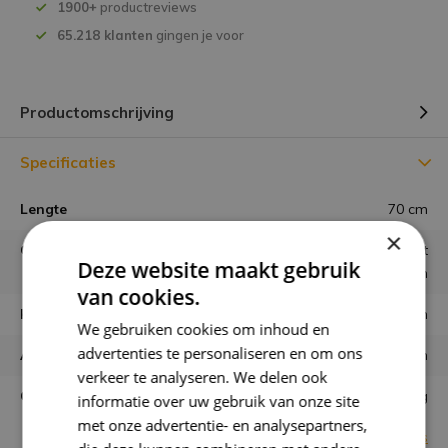
1900+
productreviews
65.218 klanten
gingen je voor
Productomschrijving
Specificaties
Lengte
70 cm
×
Gebruiken
Los in vaas of combineren met
Deze website maakt gebruik
andere bloemen
van cookies.
Houdbaarheid
minimaal 6 maanden
We gebruiken cookies om inhoud en
advertenties te personaliseren en om ons
Aantal stelen
ongeveer 50 / 70 stelen
verkeer te analyseren. We delen ook
Garantie
niet goed = geld terug
informatie over uw gebruik van onze site
met onze advertentie- en analysepartners,
Bekijk alle specificaties