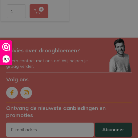
Advies over droogbloemen?
9,1
Neem contact met ons op! Wij helpen je
graag verder.
Volg ons
Ontvang de nieuwste aanbiedingen en
promoties
Abonneer