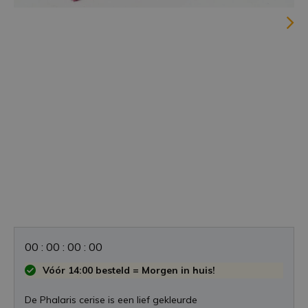
0
0
:
0
0
:
0
0
:
0
0
Vóór 14:00 besteld = Morgen in huis!
De Phalaris cerise is een lief gekleurde