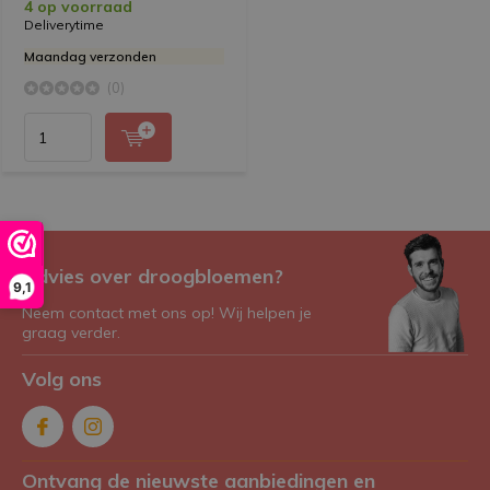
4 op voorraad
Deliverytime
Maandag verzonden
(0)
Advies over droogbloemen?
9,1
Neem contact met ons op! Wij helpen je
graag verder.
Volg ons
Ontvang de nieuwste aanbiedingen en