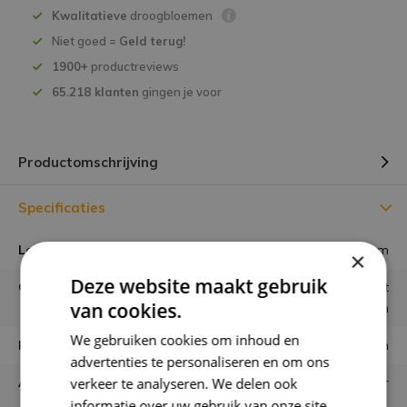
Kwalitatieve
droogbloemen
Niet goed =
Geld terug!
1900+
productreviews
65.218 klanten
gingen je voor
Productomschrijving
Specificaties
Lengte
70 cm
×
Deze website maakt gebruik
Gebruiken
Los in vaas of combineren met
van cookies.
andere bloemen
We gebruiken cookies om inhoud en
Houdbaarheid
minimaal 6 maanden
advertenties te personaliseren en om ons
verkeer te analyseren. We delen ook
Aantal stelen
ongeveer 25 / 30 stelen per
bos.
informatie over uw gebruik van onze site