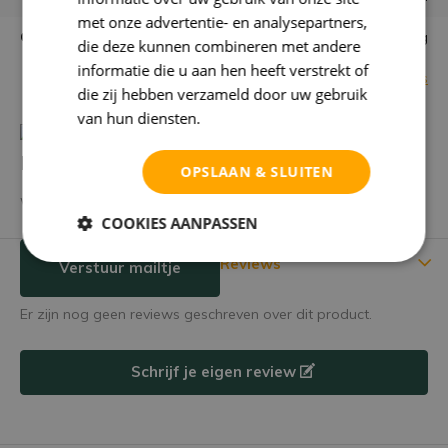
met onze advertentie- en analysepartners,
Garantie
niet goed = geld terug
die deze kunnen combineren met andere
informatie die u aan hen heeft verstrekt of
Bekijk alle specificaties
die zij hebben verzameld door uw gebruik
van hun diensten.
Privacybeleid
Heb je een vraag over dit product?
OPSLAAN & SLUITEN
We helpen je graag met het vinden van het juiste product.
COOKIES AANPASSEN
Reviews
Verstuur mailtje
Er zijn nog geen reviews geschreven over dit product.
Schrijf je eigen review