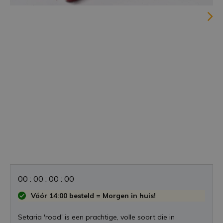
0
0
:
0
0
:
0
0
:
0
0
Vóór 14:00 besteld = Morgen in huis!
Setaria 'rood' is een prachtige, volle soort die in