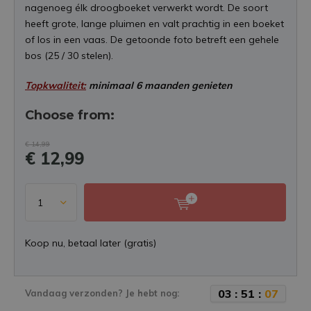
nagenoeg élk droogboeket verwerkt wordt. De soort
heeft grote, lange pluimen en valt prachtig in een boeket
of los in een vaas. De getoonde foto betreft een gehele
bos (25 / 30 stelen).
Topkwaliteit:
minimaal 6 maanden genieten
Choose from:
€ 14,99
€ 12,99
Koop nu, betaal later (gratis)
0
3
:
5
1
:
0
7
Vandaag verzonden? Je hebt nog: