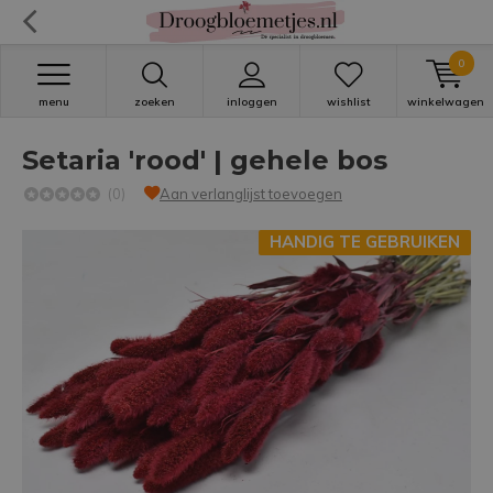
0
menu
zoeken
inloggen
wishlist
winkelwagen
Setaria 'rood' | gehele bos
(0)
Aan verlanglijst toevoegen
HANDIG TE GEBRUIKEN