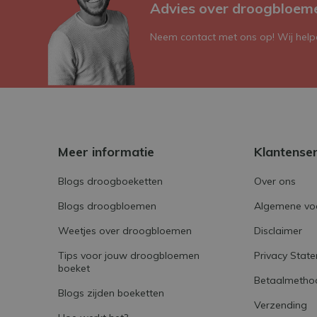
Advies over droogbloem
Neem contact met ons op! Wij helpe
Meer informatie
Klantense
Blogs droogboeketten
Over ons
Blogs droogbloemen
Algemene vo
Weetjes over droogbloemen
Disclaimer
Tips voor jouw droogbloemen
Privacy Stat
boeket
Betaalmetho
Blogs zijden boeketten
Verzending