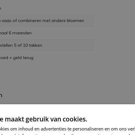
m
n vaas of combineren met andere bloemen
maal 6 maanden
stellen 5 of 10 takken
goed = geld terug
n
kant-en-klaar (zoals op de foto). Je kunt
n en het touwtje van het boeket
e maakt gebruik van cookies.
kies om inhoud en advertenties te personaliseren en om ons ver