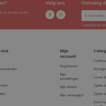
en?
Volg ons
Ontvang d
n je graag verder.
* Lees hier de we
rvice
Mijn
Categ
account
Cadeau
Registreren
orwaarden
Droogb
Mijn
Losse 
bestellingen
ement
Zijden 
Mijn tickets
den
Zijden 
Mijn verlanglijst
Kunst tu