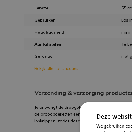
Lengte
55 c
Gebruiken
Los i
Houdbaarheid
mini
Aantal stelen
Te be
Garantie
niet 
Bekijk alle specificaties
Verzending & verzorging producte
Je ontvangt de droogbloemen in perfecte staat en 
de droogboeketten eenvoudig in een vaas plaatse
Deze websit
losknippen, zodat deze mooi in de vaas valt.
We gebruiken coo