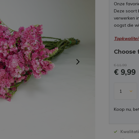
Onze favori
Deze soort b
verwerken in
oogst die wi
Topkwalitei
Choose 
€ 11,99
€ 9,99
Koop nu, bet
Kwalitat