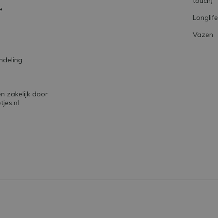
touch)
e
Longlif
Vazen
ndeling
 zakelijk door
jes.nl