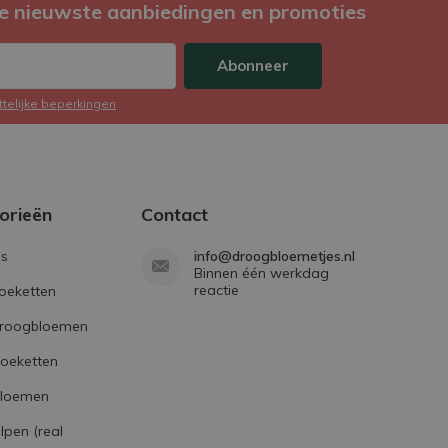
e nieuwste aanbiedingen en promoties
Abonneer
ttelijke beperkingen
orieën
Contact
s
info@droogbloemetjes.nl
Binnen één werkdag
reactie
oeketten
droogbloemen
boeketten
bloemen
lpen (real