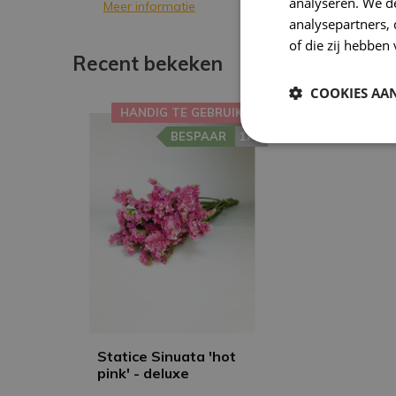
analyseren. We de
Meer informatie
analysepartners,
of die zij hebbe
Recent bekeken
COOKIES AA
HANDIG TE GEBRUIKEN
BESPAAR
17%
Statice Sinuata 'hot
pink' - deluxe