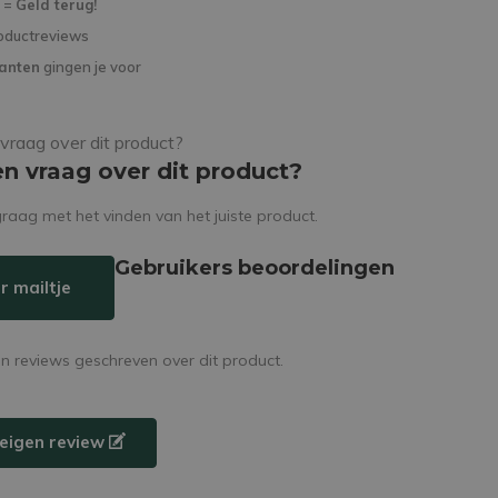
d =
Geld terug!
oductreviews
lanten
gingen je voor
en vraag over dit product?
raag met het vinden van het juiste product.
Gebruikers beoordelingen
r mailtje
en reviews geschreven over dit product.
e eigen review