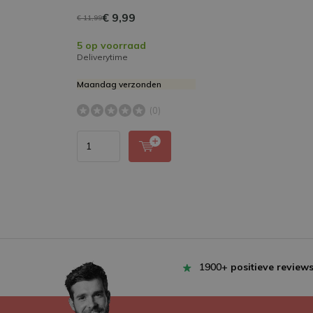
€ 9,99
€ 11,99
5 op voorraad
Deliverytime
Maandag verzonden
(0)
1900+
positieve review