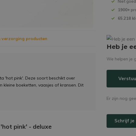
Niet goe
1900+
pr
65.218 k
 verzorging producten
Heb je e
We helpen je g
 'hot pink'. Deze soort beschikt over
Verstuu
n kleine boeketten, vaasjes of kransen. Dit
Er zijn nog ge
Schrijf j
'hot pink' - deluxe