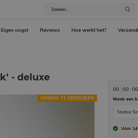
Eigen oogst
Reviews
Hoe werkt het?
Verzend
k' - deluxe
0
0
:
0
0
:
0
HANDIG TE GEBRUIKEN
Maak een k
Vóór 14: