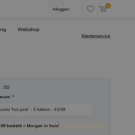
0
Inloggen
ing
Webshop
Klantenservice
0
:
0
0
euze:
*
00 besteld = Morgen in huis!