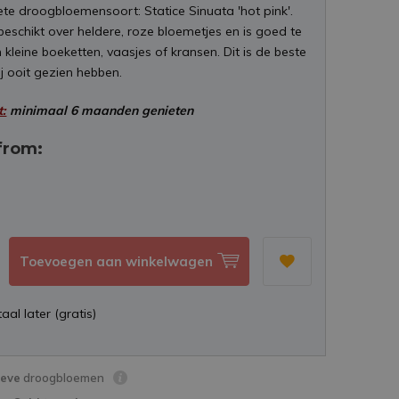
ete droogbloemensoort: Statice Sinuata 'hot pink'.
eschikt over heldere, roze bloemetjes en is goed te
 kleine boeketten, vaasjes of kransen. Dit is de beste
j ooit gezien hebben.
t:
minimaal 6 maanden genieten
from:
Toevoegen aan winkelwagen
aal later (gratis)
ieve
droogbloemen