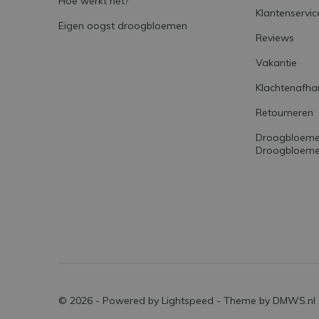
Hoe werkt het?
Klantenservic
Eigen oogst droogbloemen
Reviews
Vakantie
Klachtenafha
Retourneren
Droogbloemen
Droogbloemet
© 2026 - Powered by
Lightspeed
- Theme by
DMWS.nl