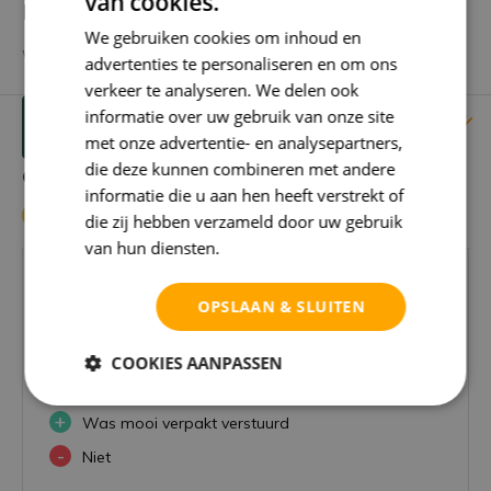
van cookies.
Heb je een vraag over dit product?
We gebruiken cookies om inhoud en
We helpen je graag met het vinden van het juiste product.
advertenties te personaliseren en om ons
verkeer te analyseren. We delen ook
informatie over uw gebruik van onze site
Reviews
Verstuur mailtje
met onze advertentie- en analysepartners,
die deze kunnen combineren met andere
Gebruikers beoordelingen
informatie die u aan hen heeft verstrekt of
5 / 5
die zij hebben verzameld door uw gebruik
van hun diensten.
Privacybeleid
Door
Janny van Kemp
- 18-12-2023 16:01
OPSLAAN & SLUITEN
5 / 5
Kan ik nog niet delen ,ligt als pakje onder de
COOKIES AANPASSEN
kerstboom.
+
Was mooi verpakt verstuurd
-
Niet