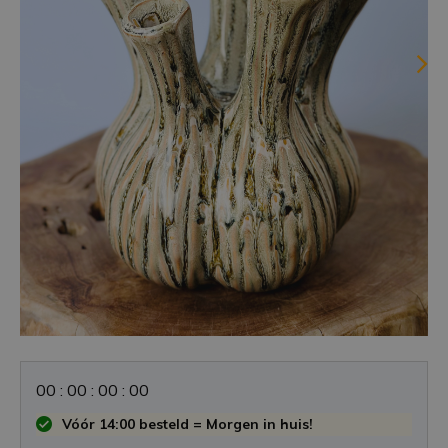
0
0
:
0
0
:
0
0
:
0
0
Vóór 14:00 besteld = Morgen in huis!