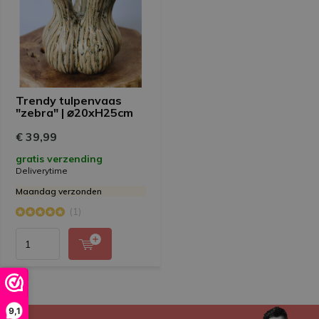
Trendy tulpenvaas
"zebra" | ⌀20xH25cm
€ 39,99
gratis verzending
Deliverytime
Maandag verzonden
(1)
9,1