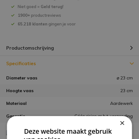
Niet goed =
Geld terug!
1900+
productreviews
65.218 klanten
gingen je voor
Productomschrijving
Specificaties
Diameter vaas
⌀ 23 cm
Hoogte vaas
23 cm
Materiaal
Aardewerk
Garantie
Géén risico m.b.t. verzending
×
Deze website maakt gebruik