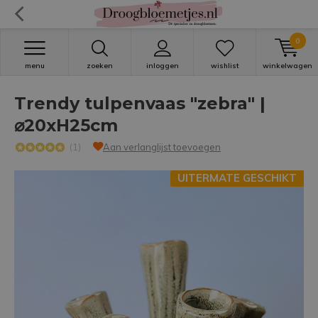
0
menu
zoeken
inloggen
wishlist
winkelwagen
Trendy tulpenvaas "zebra" |
⌀20xH25cm
(1)
Aan verlanglijst toevoegen
UITERMATE GESCHIKT