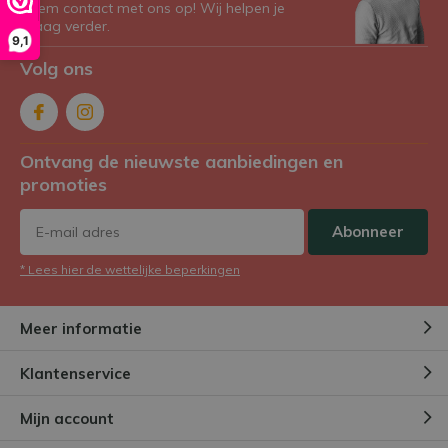
Neem contact met ons op! Wij helpen je
graag verder.
9,1
Volg ons
Ontvang de nieuwste aanbiedingen en
promoties
Abonneer
* Lees hier de wettelijke beperkingen
Meer informatie
Klantenservice
Mijn account