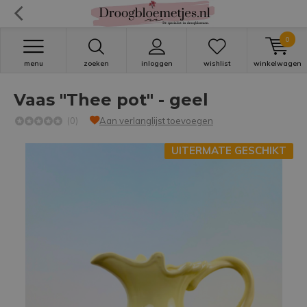
0
menu
zoeken
inloggen
wishlist
winkelwagen
Vaas "Thee pot" - geel
(0)
Aan verlanglijst toevoegen
UITERMATE GESCHIKT