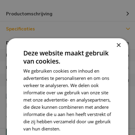
Productomschrijving
Specificaties
×
Diameter vaas
⌀ 24 cm
Deze website maakt gebruik
Hoogte vaas
25 cm
van cookies.
Materiaal
Aardewerk
We gebruiken cookies om inhoud en
advertenties te personaliseren en om ons
Garantie
Géén risico m.b.t. verzending
verkeer te analyseren. We delen ook
informatie over uw gebruik van onze site
met onze advertentie- en analysepartners,
Heb je een vraag over dit product?
die deze kunnen combineren met andere
informatie die u aan hen heeft verstrekt of
We helpen je graag met het vinden van het juiste product.
die zij hebben verzameld door uw gebruik
van hun diensten.
Privacybeleid