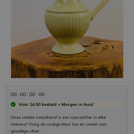
0
0
:
0
0
:
0
0
:
0
0
Vóór 14:00 besteld = Morgen in huis!
Deze unieke vaas/karaf is een eyecatcher in elke
interieur! Voeg de nodige kleur toe en creëer een
gezellige sfeer.