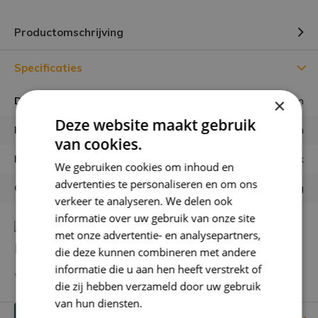
Productomschrijving
Specificaties
×
Diameter vaas
⌀ 24 cm
Deze website maakt gebruik
Hoogte vaas
25 cm
van cookies.
Materiaal
Aardewerk
We gebruiken cookies om inhoud en
advertenties te personaliseren en om ons
Garantie
Géén risico m.b.t. verzending
verkeer te analyseren. We delen ook
informatie over uw gebruik van onze site
met onze advertentie- en analysepartners,
Heb je een vraag over dit product?
die deze kunnen combineren met andere
informatie die u aan hen heeft verstrekt of
We helpen je graag met het vinden van het juiste product.
die zij hebben verzameld door uw gebruik
van hun diensten.
Privacybeleid