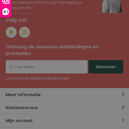
Neem contact met ons op! Wij helpen je
graag verder.
9,1
Volg ons
Ontvang de nieuwste aanbiedingen en
promoties
Abonneer
* Lees hier de wettelijke beperkingen
Meer informatie
Klantenservice
Mijn account