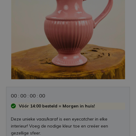
0
0
:
0
0
:
0
0
:
0
0
Vóór 14:00 besteld = Morgen in huis!
Deze unieke vaas/karaf is een eyecatcher in elke
interieur! Voeg de nodige kleur toe en creëer een
gezellige sfeer.