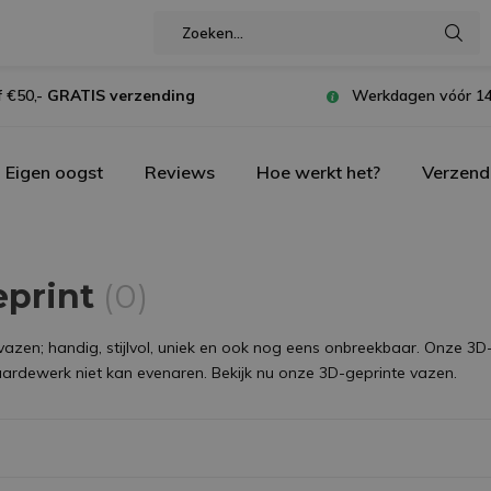
 €50,-
GRATIS verzending
Werkdagen vóór 14
Eigen oogst
Reviews
Hoe werkt het?
Verzend
eprint
(0)
vazen; handig, stijlvol, uniek en ook nog eens onbreekbaar. Onze 3
aardewerk niet kan evenaren. Bekijk nu onze 3D-geprinte vazen.