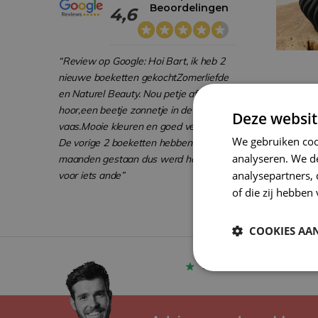
Beoordelingen
4,6
“Review op Google: Hoi Bart, ik heb 2
nieuwe boeketten gekochtZomerliefde
en Naturel Beauty. Nou petje af
hoor,een beetje zonnetje in de
Deze websit
vaas.Mooie kleuren en goed verzorgd.
We gebruiken coo
De vorige 2 boeketten hebben 15
analyseren. We de
maanden gestaan dus werd het tijd
analysepartners,
voor iets ande”
of die zij hebbe
COOKIES AA
1900+
positieve review