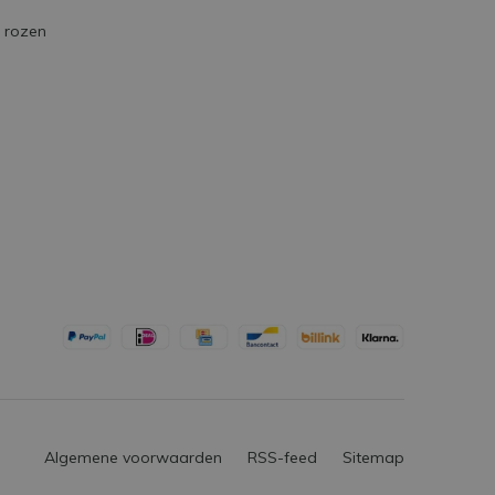
elijk goed op en zal gegarandeerd vragen
e rozen
n met een prachtig bijbehorend verhaal.
op om
voorop te mogen lopen
in de
, stilistische nieuwe vazen
. Onze prachtige
n design en brengt gegarandeerd een unieke en
Algemene voorwaarden
RSS-feed
Sitemap