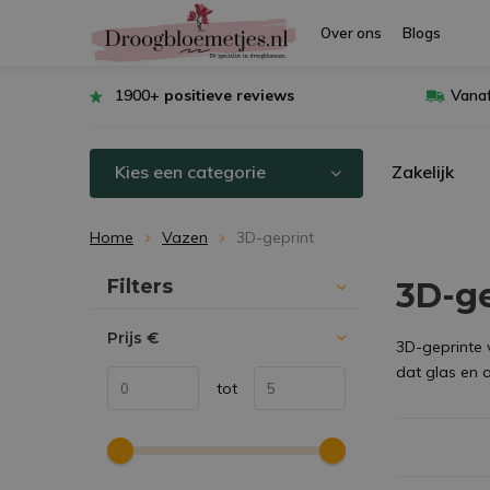
Over ons
Blogs
1900+
positieve reviews
Vanaf
Kies een categorie
Zakelijk
Home
Vazen
3D-geprint
Sorteren op:
Filters
3D-g
Prijs
€
3D-geprinte 
dat glas en 
tot