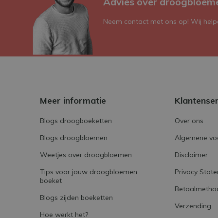
Advies over droogbloem
Neem contact met ons op! Wij helpe
Meer informatie
Klantense
Blogs droogboeketten
Over ons
Blogs droogbloemen
Algemene vo
Weetjes over droogbloemen
Disclaimer
Tips voor jouw droogbloemen
Privacy Stat
boeket
Betaalmetho
Blogs zijden boeketten
Verzending
Hoe werkt het?