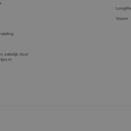
gespreksonderwerp
. De vazen vallen nam
e
Longlif
creëren waar jij dan weer op in kunt spele
Vazen
Conclusie
ndeling
Wij van Droogbloemetjes.nl zijn er trots 
droogbloemen wereld met deze
prachtige
collectie staat namelijk voor innovatie e
 zakelijk door
onvergetelijke sfeer in jouw interieur.
jes.nl