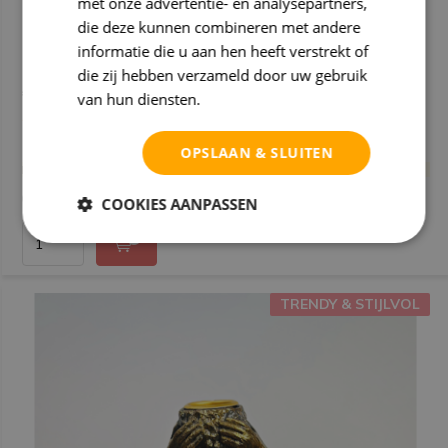
met onze advertentie- en analysepartners,
die deze kunnen combineren met andere
informatie die u aan hen heeft verstrekt of
Fat lady setje | 8,5x8,5x12.5cm
die zij hebben verzameld door uw gebruik
€ 16,99
van hun diensten.
Privacybeleid
2 op voorraad, wees snel!
Deliverytime
OPSLAAN & SLUITEN
Maandag verzonden
(0)
COOKIES AANPASSEN
TRENDY & STIJLVOL