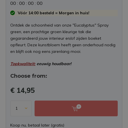
0
0
:
0
0
:
0
0
:
0
0
Vóór 14:00 besteld = Morgen in huis!
Ontdek de schoonheid van onze "Eucalyptus" Spray
green, een prachtige groen kleurige tak die
gegarandeerd jouw interieur en/of zijden boeket
opfleurt. Deze kunstbloem heeft geen onderhoud nodig
en blijft ook nog eens jarenlang mooi.
Topkwaliteit:
eeuwig houdbaar!
Choose from:
€ 14,95
Koop nu, betaal later (gratis)