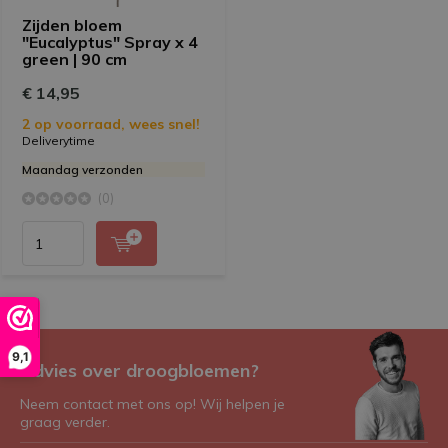
Zijden bloem
"Eucalyptus" Spray x 4
green | 90 cm
€ 14,95
2 op voorraad, wees snel!
Deliverytime
Maandag verzonden
(0)
9,1
Advies over droogbloemen?
Neem contact met ons op! Wij helpen je
graag verder.