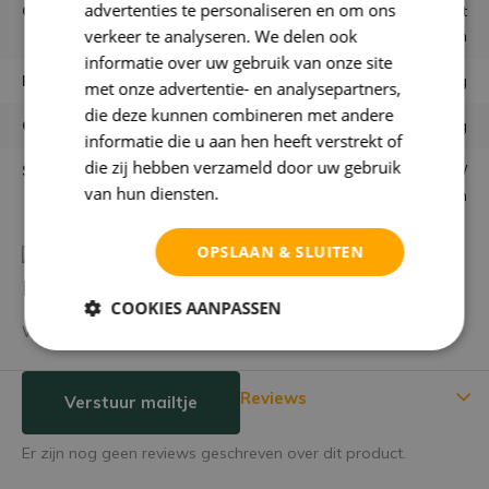
advertenties te personaliseren en om ons
Gebruiken
Los in vaas of combineren met
verkeer te analyseren. We delen ook
andere bloemen
informatie over uw gebruik van onze site
Houdbaarheid
Eeuwig
met onze advertentie- en analysepartners,
die deze kunnen combineren met andere
Garantie
niet goed = geld terug
informatie die u aan hen heeft verstrekt of
die zij hebben verzameld door uw gebruik
Samenstelling bloemen
Zijden bloemen /
van hun diensten.
Privacybeleid
kunstbloemen
OPSLAAN & SLUITEN
Heb je een vraag over dit product?
COOKIES AANPASSEN
We helpen je graag met het vinden van het juiste product.
Reviews
Verstuur mailtje
Er zijn nog geen reviews geschreven over dit product.