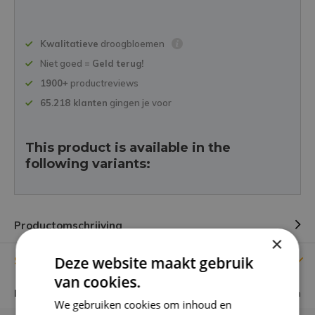
Kwalitatieve
droogbloemen
Niet goed =
Geld terug!
1900+
productreviews
65.218 klanten
gingen je voor
This product is available in the
following variants:
Productomschrijving
×
Deze website maakt gebruik
Specificaties
van cookies.
Lengte
90 cm
We gebruiken cookies om inhoud en