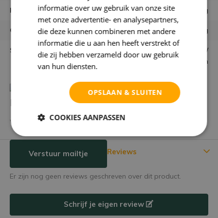
informatie over uw gebruik van onze site
Houdbaarheid
Eeuwig
met onze advertentie- en analysepartners,
Garantie
niet goed = geld terug
die deze kunnen combineren met andere
informatie die u aan hen heeft verstrekt of
Samenstelling bloemen
Zijden bloemen /
die zij hebben verzameld door uw gebruik
kunstbloemen
van hun diensten.
Privacybeleid
OPSLAAN & SLUITEN
Heb je een vraag over dit product?
COOKIES AANPASSEN
We helpen je graag met het vinden van het juiste product.
Reviews
Verstuur mailtje
Er zijn nog geen reviews geschreven over dit product.
Schrijf je eigen review