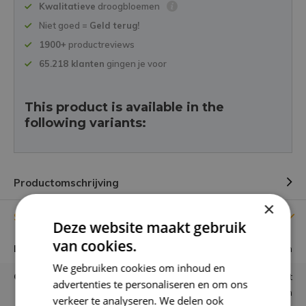
Kwalitatieve
droogbloemen
Niet goed =
Geld terug!
1900+
productreviews
65.218 klanten
gingen je voor
This product is available in the
following variants:
Productomschrijving
×
Specificaties
Deze website maakt gebruik
van cookies.
Lengte
85 cm
We gebruiken cookies om inhoud en
Gebruiken
Los in vaas of combineren met
advertenties te personaliseren en om ons
andere bloemen
verkeer te analyseren. We delen ook