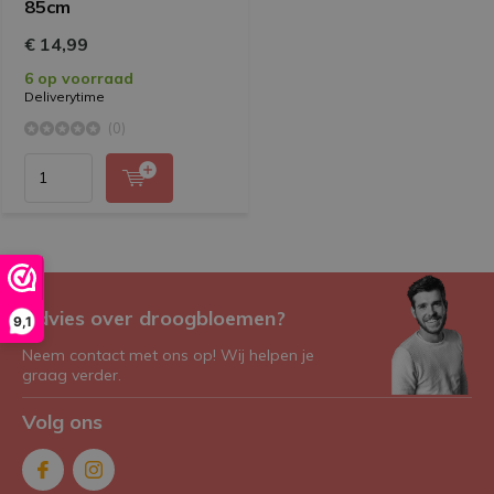
85cm
€ 14,99
6 op voorraad
Deliverytime
(0)
Advies over droogbloemen?
9,1
Neem contact met ons op! Wij helpen je
graag verder.
Volg ons