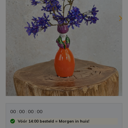
0
0
:
0
0
:
0
0
:
0
0
Vóór 14:00 besteld = Morgen in huis!