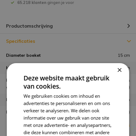
65.218 klanten
gingen je voor
Productomschrijving
Specificaties
Diameter boeket
15 cm
×
Hoogte boeket
25 cm
Deze website maakt gebruik
Hoe wordt het boeket
zorgvuldig geschikt &
van cookies.
geleverd?
gebonden (zoals op de foto)
We gebruiken cookies om inhoud en
Houdbaarheid
minimaal 6 maanden
advertenties te personaliseren en om ons
verkeer te analyseren. We delen ook
Kaartje mogelijk?
Ja, gratis (opmerkingveld)
informatie over uw gebruik van onze site
Bekijk alle specificaties
met onze advertentie- en analysepartners,
die deze kunnen combineren met andere