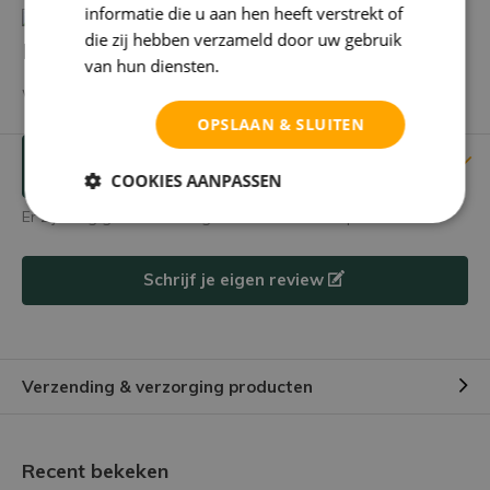
informatie die u aan hen heeft verstrekt of
die zij hebben verzameld door uw gebruik
Heb je een vraag over dit product?
van hun diensten.
Privacybeleid
We helpen je graag met het vinden van het juiste product.
OPSLAAN & SLUITEN
Reviews
Verstuur mailtje
COOKIES AANPASSEN
Er zijn nog geen reviews geschreven over dit product.
Schrijf je eigen review
Verzending & verzorging producten
Recent bekeken