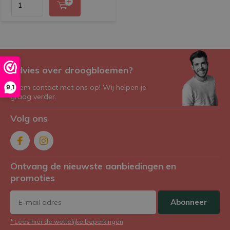
Advies over droogbloemen?
Neem contact met ons op! Wij helpen je
9,1
graag verder.
Volg ons
Ontvang de nieuwste aanbiedingen en
promoties
Abonneer
* Lees hier de wettelijke beperkingen