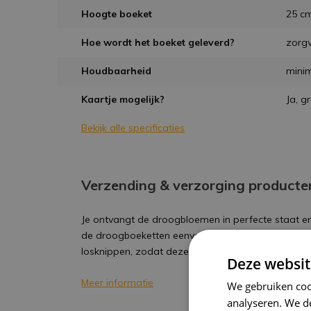
Hoogte boeket
25 c
Hoe wordt het boeket geleverd?
zorgv
Houdbaarheid
mini
Kaartje mogelijk?
Ja, g
Bekijk alle specificaties
Verzending & verzorging producte
Je ontvangt de droogbloemen in perfecte staat en 
de droogboeketten eenvoudig in een vaas plaatse
losknippen, zodat deze mooi in de vaas valt.
Deze websit
Meer informatie
We gebruiken coo
analyseren. We de