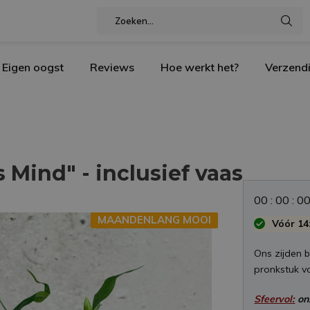
Eigen oogst
Reviews
Hoe werkt het?
Verzend
 Mind" - inclusief vaas
0
0
:
0
0
:
0
MAANDENLANG MOOI
Vóór 14:
Ons zijden b
pronkstuk voo
Sfeervol:
on