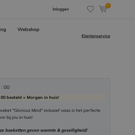
0
Inloggen
ing
Webshop
Klantenservice
0
:
0
0
00 besteld = Morgen in huis!
oeket "Glorious Mind" inclusief vaas is het perfecte
r bij jou in huis!
ze boeketten geven warmte & gezelligheid!