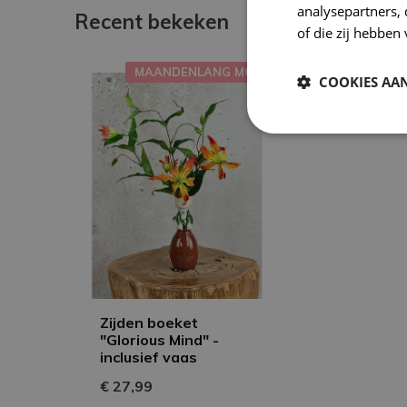
analysepartners,
Recent bekeken
of die zij hebbe
MAANDENLANG MOOI
COOKIES AA
Zijden boeket
"Glorious Mind" -
inclusief vaas
€ 27,99