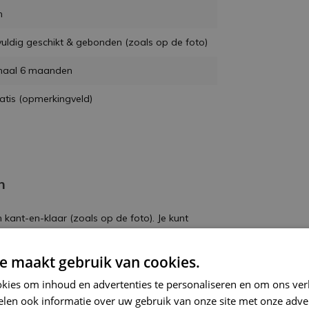
m
uldig geschikt & gebonden (zoals op de foto)
maal 6 maanden
ratis (opmerkingveld)
n
kant-en-klaar (zoals op de foto). Je kunt
n en het touwtje van het boeket
e maakt gebruik van cookies.
kies om inhoud en advertenties te personaliseren en om ons ver
len ook informatie over uw gebruik van onze site met onze adver