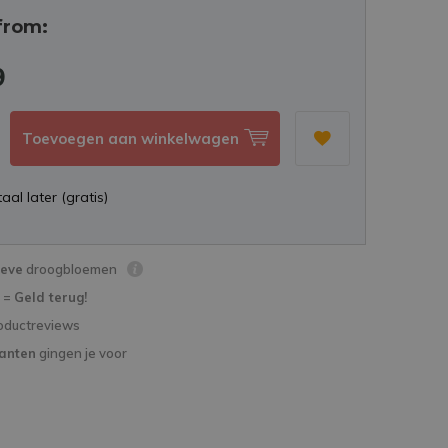
from:
9
Toevoegen aan winkelwagen
aal later (gratis)
ieve
droogbloemen
d =
Geld terug!
oductreviews
lanten
gingen je voor