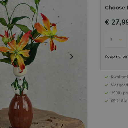
Choose 
€ 27,9
Koop nu, bet
Kwalitat
Niet goe
1900+
pr
65.218 k