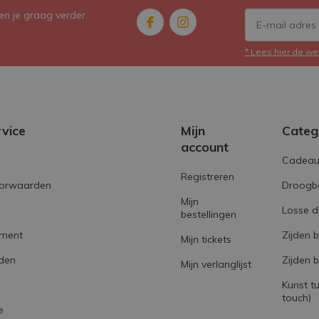
n je graag verder.
* Lees hier de we
rvice
Mijn
Categ
account
Cadeau
Registreren
orwaarden
Droogb
Mijn
Losse 
bestellingen
ement
Zijden 
Mijn tickets
den
Zijden 
Mijn verlanglijst
Kunst tu
touch)
e