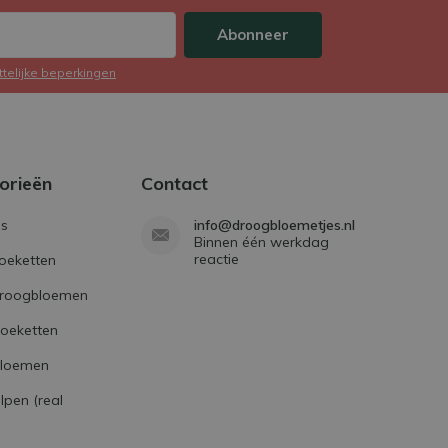
Abonneer
ttelijke beperkingen
orieën
Contact
s
info@droogbloemetjes.nl
Binnen één werkdag
reactie
oeketten
droogbloemen
boeketten
bloemen
lpen (real