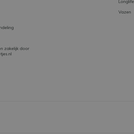
Longlif
Vazen
ndeling
 zakelijk door
jes.nl