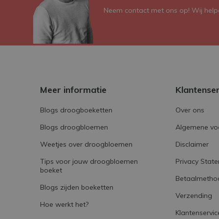
Neem contact met ons op! Wij helpe
Meer informatie
Klantense
Blogs droogboeketten
Over ons
Blogs droogbloemen
Algemene vo
Weetjes over droogbloemen
Disclaimer
Tips voor jouw droogbloemen
Privacy Stat
boeket
Betaalmetho
Blogs zijden boeketten
Verzending
Hoe werkt het?
Klantenservic