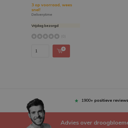
3 op voorraad, wees
snel!
Deliverytime
Vrijdag bezorgd
(0)
1900+
positieve review
Advies over droogbloem