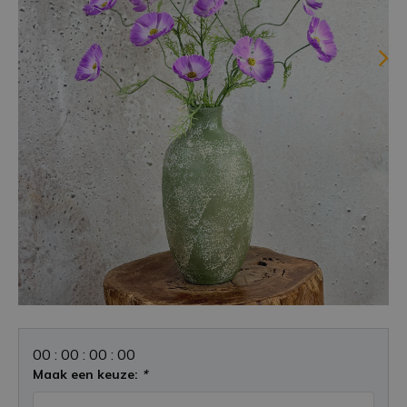
0
0
:
0
0
:
0
0
:
0
0
Maak een keuze:
*