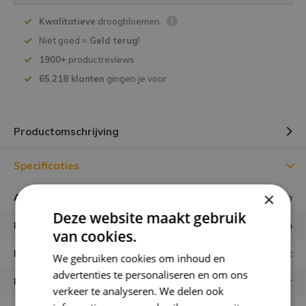
Kwalitatieve
droogbloemen
Niet goed =
Geld terug!
1900+
productreviews
65.218 klanten
gingen je voor
Productomschrijving
Specificaties
×
Afmeting boeket
50 ⌀ cm
Deze website maakt gebruik
Hoogte boeket
80 cm
van cookies.
Kleuren
Lilac
We gebruiken cookies om inhoud en
advertenties te personaliseren en om ons
Houdbaarheid
eeuwig houdbaar
verkeer te analyseren. We delen ook