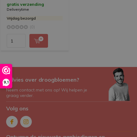
gratis verzending
Deliverytime
Vrijdag bezorgd
(0)
Advies over droogbloemen?
9,1
Neem contact met ons op! Wij helpen je
graag verder.
Volg ons
Ontvang de nieuwste aanbiedingen en