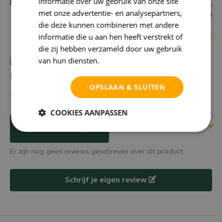
informatie over uw gebruik van onze site
Plaatsen
Woonkamer, Eetkamer,
met onze advertentie- en analysepartners,
Keuken
die deze kunnen combineren met andere
Bekijk alle specificaties
informatie die u aan hen heeft verstrekt of
die zij hebben verzameld door uw gebruik
van hun diensten.
Privacybeleid
Heb je een vraag over dit product?
OPSLAAN & SLUITEN
We helpen je graag met het vinden van het juiste product.
COOKIES AANPASSEN
Reviews
Verstuur mailtje
Er zijn nog geen reviews geschreven over dit product.
Schrijf je eigen review