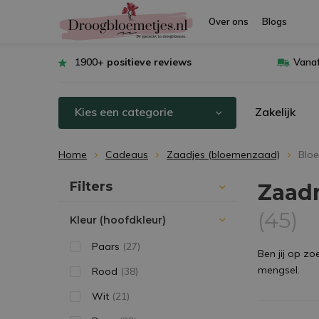
Over ons
Blogs
1900+
positieve reviews
Vanaf
Kies een categorie
Zakelijk
Home
Cadeaus
Zaadjes (bloemenzaad)
Blo
Sorteren op:
Filters
Zaadm
(45)
Kleur (hoofdkleur)
Paars
(27)
Ben jij op z
mengsel.
Rood
(38)
Wit
(21)