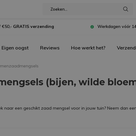
 €50,-
GRATIS verzending
Werkdagen vóór 14
Eigen oogst
Reviews
Hoe werkt het?
Verzend
emenzaadmengsels
engsels (bijen, wilde bloe
oek naar een geschikt zaad mengsel voor in jouw tuin? Neem dan eens 