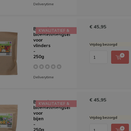
Deliverytime
€ 45,95
Buzzy®
KWALITATIEF &
bloemenmengsel
EDUCATIEF
voor
Vrijdag bezorgd
vlinders
-
250g
Deliverytime
€ 45,95
Buzzy®
KWALITATIEF &
bloemenmengsel
EDUCATIEF
voor
Vrijdag bezorgd
bijen
-
250g