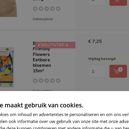
Deliverytime
€ 7,25
Buzzy®
KWALITATIEF &
Friendly
EDUCATIEF
Flowers
Vrijdag bezorgd
Eetbare
bloemen
15m²
Deliverytime
e maakt gebruik van cookies.
€ 7,25
kies om inhoud en advertenties te personaliseren en om ons ver
Buzzy®
KWALITATIEF &
Friendly
len ook informatie over uw gebruik van onze site met onze adver
EDUCATIEF
Flowers
 die deze kunnen combineren met andere informatie die u aan hen