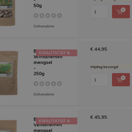
50g
Deliverytime
€ 44,95
Buzzy®
KWALITATIEF &
Wildbloemen
EDUCATIEF
mengsel
Vrijdag bezorgd
-
250g
Deliverytime
€ 45,95
Buzzy®
KWALITATIEF &
Veldbloemen
EDUCATIEF
mengsel