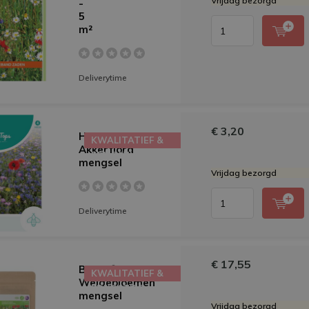
Vrijdag bezorgd
-
5
m²
Deliverytime
€ 3,20
HT
KWALITATIEF &
Akkerflora
EDUCATIEF
mengsel
Vrijdag bezorgd
Deliverytime
€ 17,55
Buzzy®
KWALITATIEF &
Weidebloemen
EDUCATIEF
mengsel
Vrijdag bezorgd
-