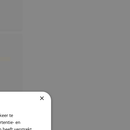
×
keer te
tentie- en
 heeft verstrekt