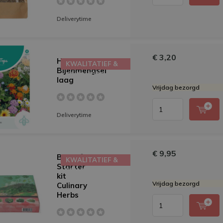
Deliverytime
€ 3,20
HT
KWALITATIEF &
Bijenmengsel
EDUCATIEF
laag
Vrijdag bezorgd
Deliverytime
€ 9,95
Buzzy®
KWALITATIEF &
Starter
EDUCATIEF
kit
Vrijdag bezorgd
Culinary
Herbs