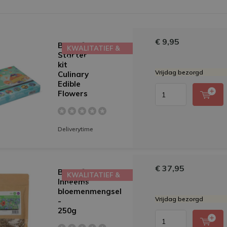
€ 9,95
Buzzy®
KWALITATIEF &
Starter
EDUCATIEF
kit
Vrijdag bezorgd
Culinary
Edible
Flowers
Deliverytime
€ 37,95
Buzzy®
KWALITATIEF &
Inheems
EDUCATIEF
bloemenmengsel
Vrijdag bezorgd
-
250g