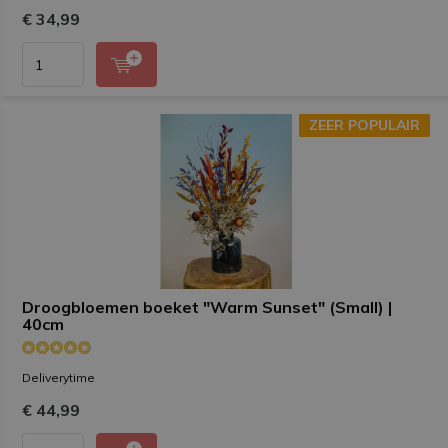
€ 34,99
ZEER POPULAIR
ZEER POPULAIR
Droogbloemen boeket "Warm Sunset" (Small) |
40cm
Deliverytime
€ 44,99