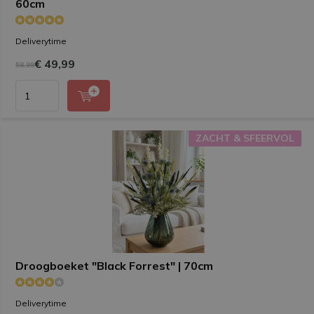
60cm
Deliverytime
€ 49,99
58,99
ZACHT & SFEERVOL
ZACHT & SFEERVOL
Droogboeket "Black Forrest" | 70cm
Deliverytime