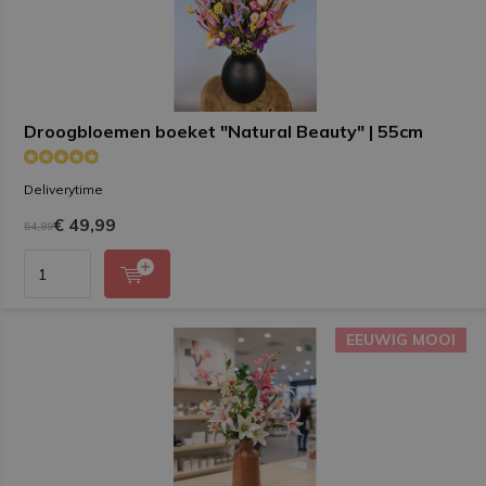
Droogbloemen boeket "Natural Beauty" | 55cm
Deliverytime
€ 49,99
54,99
EEUWIG MOOI
EEUWIG MOOI