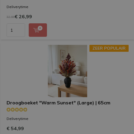
Deliverytime
€ 26,99
32,99
ZEER POPULAIR
ZEER POPULAIR
Droogboeket "Warm Sunset" (Large) | 65cm
Deliverytime
€ 54,99