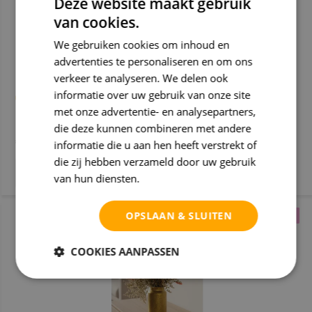
Deze website maakt gebruik
van cookies.
We gebruiken cookies om inhoud en
advertenties te personaliseren en om ons
verkeer te analyseren. We delen ook
Droogbloemen in glazen stolp ''klein'' - ⌀13xH12cm
informatie over uw gebruik van onze site
met onze advertentie- en analysepartners,
Deliverytime
die deze kunnen combineren met andere
€ 29,99
informatie die u aan hen heeft verstrekt of
die zij hebben verzameld door uw gebruik
van hun diensten.
Privacybeleid
OPSLAAN & SLUITEN
ZACHT & SFEERVOL
ZACHT & SFEERVOL
COOKIES AANPASSEN