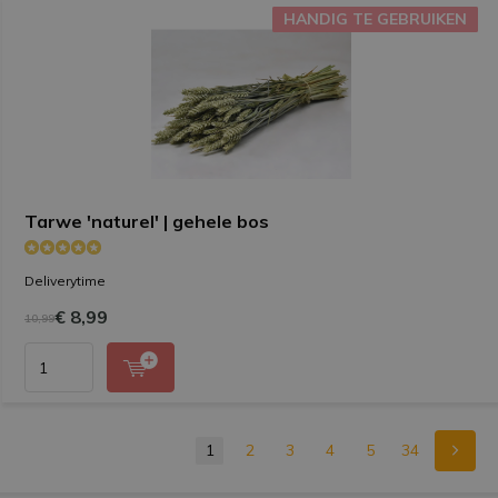
HANDIG TE GEBRUIKEN
HANDIG TE GEBRUIKEN
Tarwe 'naturel' | gehele bos
Deliverytime
€ 8,99
10,99
1
2
3
4
5
34