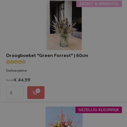
ZACHT & SFEERVOL
ZACHT & SFEERVOL
Droogboeket "Green Forrest" | 60cm
Deliverytime
€ 44,99
54,99
GEZELLIG KLEURRIJK
GEZELLIG KLEURRIJK