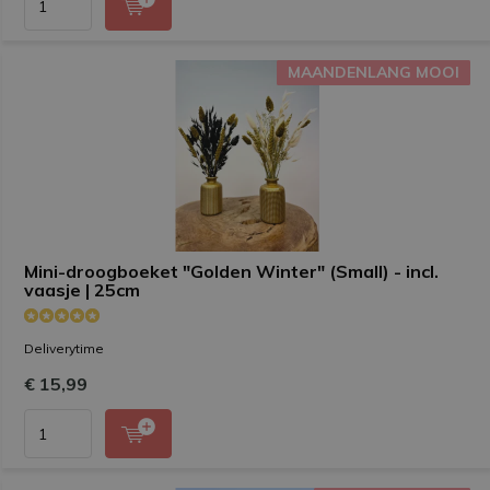
MAANDENLANG MOOI
MAANDENLANG MOOI
Mini-droogboeket "Golden Winter" (Small) - incl.
vaasje | 25cm
Deliverytime
€ 15,99