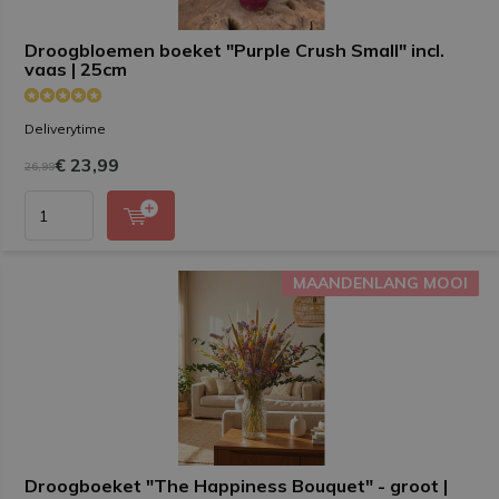
Droogbloemen boeket "Purple Crush Small" incl.
vaas | 25cm
Deliverytime
€ 23,99
26,99
MAANDENLANG MOOI
MAANDENLANG MOOI
Droogboeket "The Happiness Bouquet" - groot |