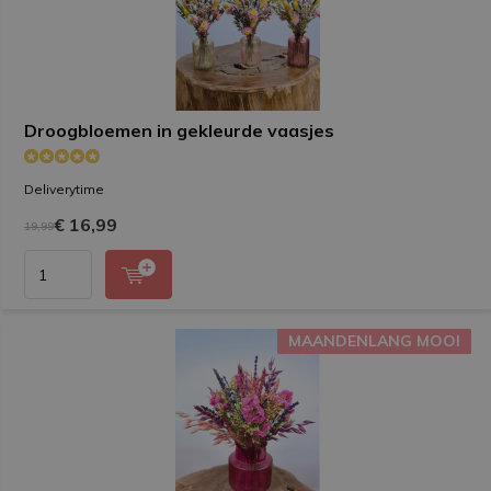
Droogbloemen in gekleurde vaasjes
Deliverytime
€ 16,99
19,99
MAANDENLANG MOOI
MAANDENLANG MOOI