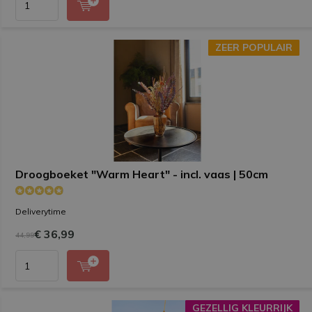
ZEER POPULAIR
ZEER POPULAIR
Droogboeket "Warm Heart" - incl. vaas | 50cm
Deliverytime
€ 36,99
44,99
GEZELLIG KLEURRIJK
GEZELLIG KLEURRIJK