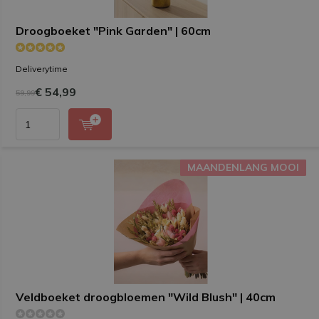
Droogboeket "Pink Garden" | 60cm
Deliverytime
€ 54,99
59,99
MAANDENLANG MOOI
MAANDENLANG MOOI
Veldboeket droogbloemen "Wild Blush" | 40cm