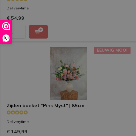
Deliverytime
€ 54,99
9,1
EEUWIG MOOI
EEUWIG MOOI
Zijden boeket "Pink Myst" | 85cm
Deliverytime
€ 149,99