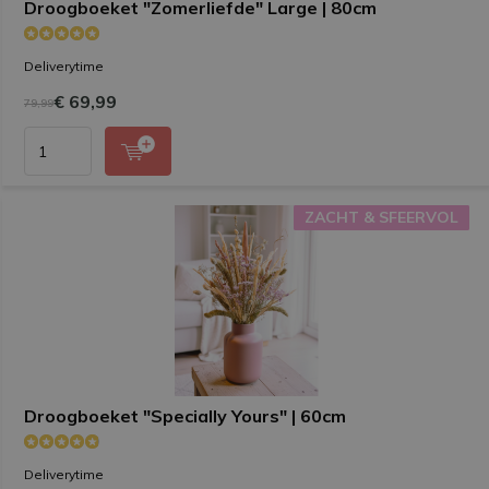
Droogboeket "Zomerliefde" Large | 80cm
Deliverytime
€ 69,99
79,99
ZACHT & SFEERVOL
ZACHT & SFEERVOL
Droogboeket "Specially Yours" | 60cm
Deliverytime