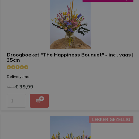
Droogboeket "The Happiness Bouquet" - incl. vaas |
35cm
Deliverytime
€ 39,99
54,99
LEKKER GEZELLIG
LEKKER GEZELLIG