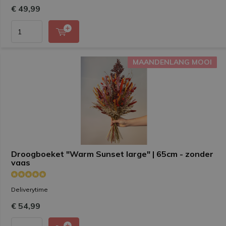
€ 49,99
MAANDENLANG MOOI
MAANDENLANG MOOI
Droogboeket "Warm Sunset large" | 65cm - zonder
vaas
Deliverytime
€ 54,99