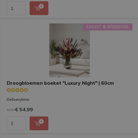
ZACHT & SFEERVOL
ZACHT & SFEERVOL
Droogbloemen boeket "Luxury Night" | 60cm
Deliverytime
€ 54,99
69,99