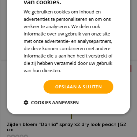
van cookies.
HT Helianthus, Zonnebloem gemengd
We gebruiken cookies om inhoud en
advertenties te personaliseren en om ons
verkeer te analyseren. We delen ook
Deliverytime
informatie over uw gebruik van onze site
€ 1,70
met onze advertentie- en analysepartners,
die deze kunnen combineren met andere
informatie die u aan hen heeft verstrekt of
die zij hebben verzameld door uw gebruik
EEUWIG MOOI
EEUWIG MOOI
van hun diensten.
Privacybeleid
OPSLAAN & SLUITEN
COOKIES AANPASSEN
Zijden bloem "Dahlia" spray x2 dry look peach | 52
cm