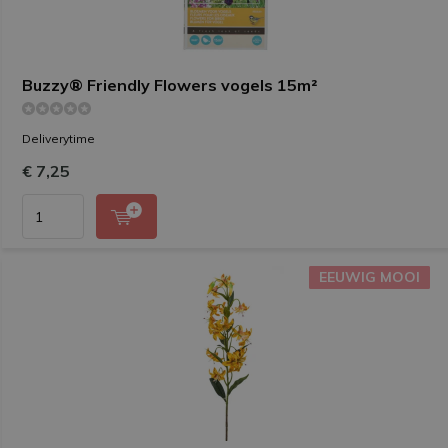
Buzzy® Friendly Flowers vogels 15m²
Deliverytime
€ 7,25
EEUWIG MOOI
EEUWIG MOOI