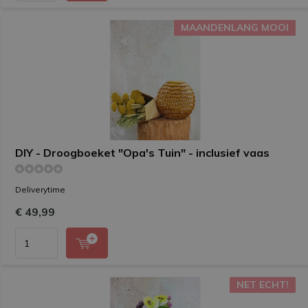
MAANDENLANG MOOI
MAANDENLANG MOOI
DIY - Droogboeket "Opa's Tuin" - inclusief vaas
Deliverytime
€ 49,99
NET ECHT!
NET ECHT!