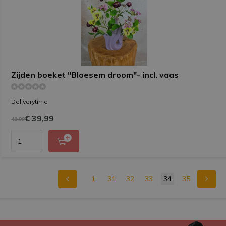
Zijden boeket "Bloesem droom"- incl. vaas
Deliverytime
€ 39,99
49,99
1
31
32
33
34
35