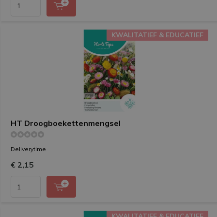
KWALITATIEF & EDUCATIEF
KWALITATIEF & EDUCATIEF
HT Droogboekettenmengsel
Deliverytime
€ 2,15
KWALITATIEF & EDUCATIEF
KWALITATIEF & EDUCATIEF