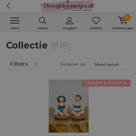
0
menu
zoeken
inloggen
wishlist
winkelwagen
Collectie
(818)
Filters
Sorteren op:
TRENDY & STIJLVOL
TRENDY & STIJLVOL