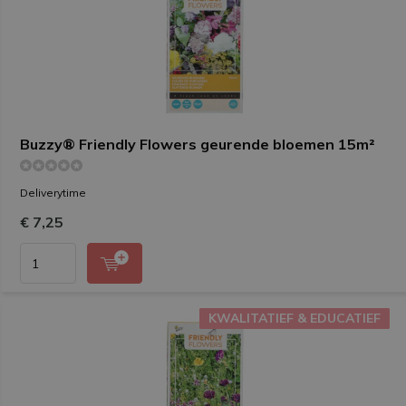
Buzzy® Friendly Flowers geurende bloemen 15m²
Deliverytime
€ 7,25
KWALITATIEF & EDUCATIEF
KWALITATIEF & EDUCATIEF