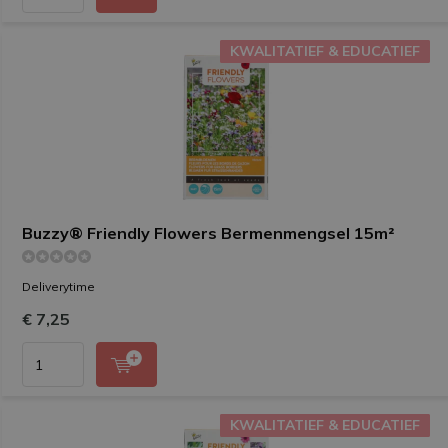
KWALITATIEF & EDUCATIEF
KWALITATIEF & EDUCATIEF
Buzzy® Friendly Flowers Bermenmengsel 15m²
Deliverytime
€ 7,25
KWALITATIEF & EDUCATIEF
KWALITATIEF & EDUCATIEF