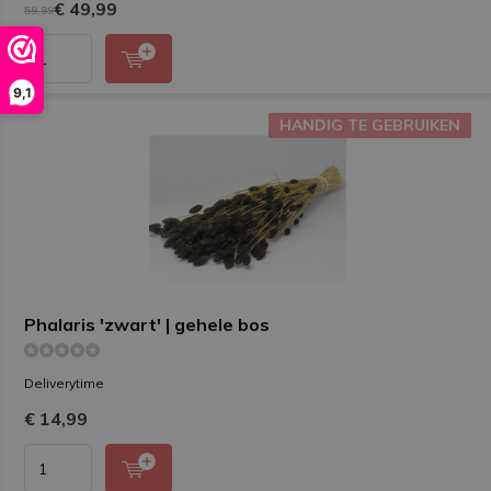
€ 49,99
59,99
9,1
HANDIG TE GEBRUIKEN
HANDIG TE GEBRUIKEN
Phalaris 'zwart' | gehele bos
Deliverytime
€ 14,99