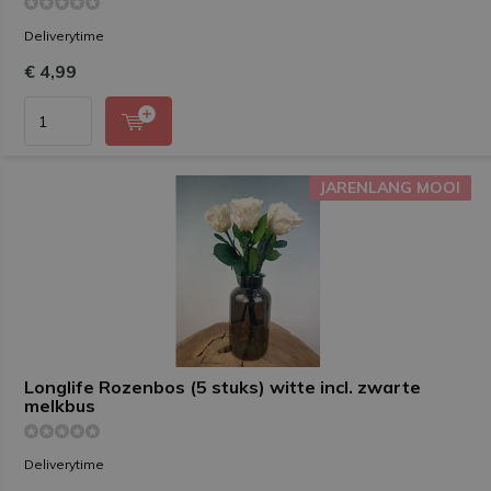
Deliverytime
€ 4,99
JARENLANG MOOI
JARENLANG MOOI
Longlife Rozenbos (5 stuks) witte incl. zwarte
melkbus
Deliverytime