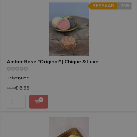
BESPAAR
BESPAAR
-25%
-25%
Amber Rose "Original" | Chique & Luxe
Deliverytime
€ 8,99
11,99