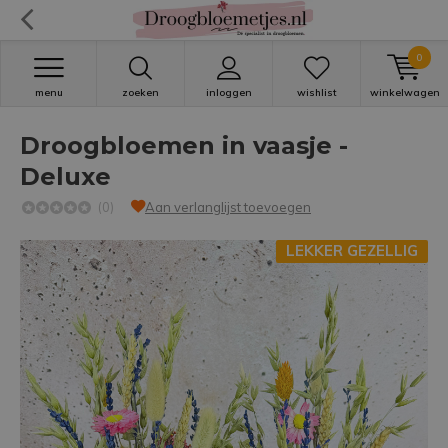
0
menu
zoeken
inloggen
wishlist
winkelwagen
Droogbloemen in vaasje -
Deluxe
(0)
Aan verlanglijst toevoegen
LEKKER GEZELLIG