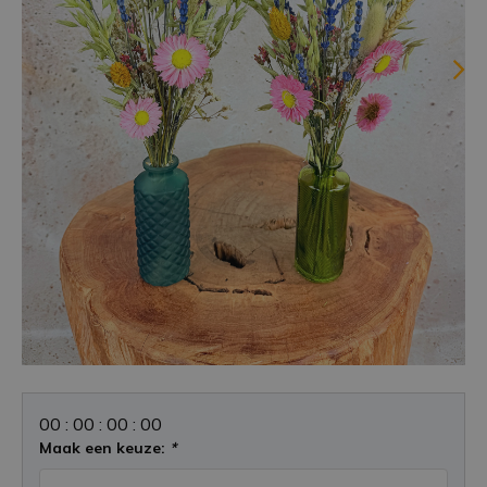
0
0
:
0
0
:
0
0
:
0
0
Maak een keuze:
*