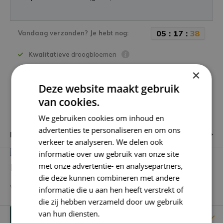
0
5
:
1
7
:
3
8
Vandaag verzonden? Je hebt nog:
Kwalitatieve
droogbloemen
Niet goed =
Geld terug!
×
1900+
productreviews
Deze website maakt gebruik
65.218 klanten
gingen je voor
van cookies.
We gebruiken cookies om inhoud en
advertenties te personaliseren en om ons
Productomschrijving
verkeer te analyseren. We delen ook
informatie over uw gebruik van onze site
met onze advertentie- en analysepartners,
Heb je een vraag over dit product?
die deze kunnen combineren met andere
We helpen je graag met het vinden van het juiste product.
informatie die u aan hen heeft verstrekt of
die zij hebben verzameld door uw gebruik
van hun diensten.
Privacybeleid
Reviews
Verstuur mailtje