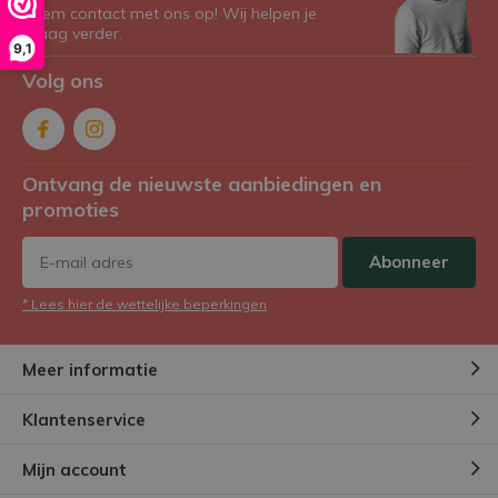
Neem contact met ons op! Wij helpen je
graag verder.
9,1
Volg ons
Ontvang de nieuwste aanbiedingen en
promoties
Abonneer
* Lees hier de wettelijke beperkingen
Meer informatie
Klantenservice
Mijn account