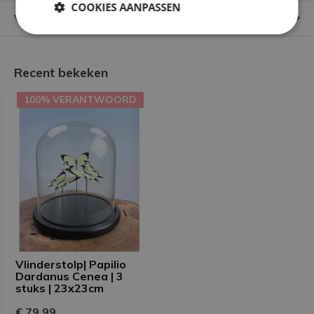
COOKIES AANPASSEN
Verzending & verzorging producten
Recent bekeken
100% VERANTWOORD
Vlinderstolp| Papilio
Dardanus Cenea | 3
stuks | 23x23cm
€ 79,99