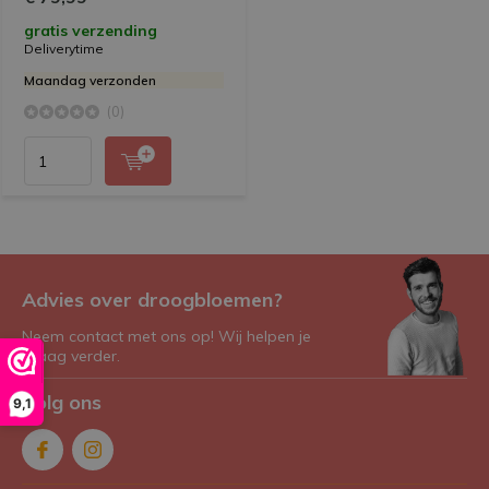
gratis verzending
Deliverytime
Maandag verzonden
(0)
Advies over droogbloemen?
Neem contact met ons op! Wij helpen je
graag verder.
Volg ons
9,1