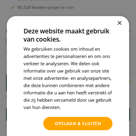
65.218 klanten
gingen je voor
×
Deze website maakt gebruik
Productomschrijving
van cookies.
We gebruiken cookies om inhoud en
Heb je een vraag over dit product?
advertenties te personaliseren en om ons
verkeer te analyseren. We delen ook
We helpen je graag met het vinden van het juiste product.
informatie over uw gebruik van onze site
met onze advertentie- en analysepartners,
Reviews
Verstuur mailtje
die deze kunnen combineren met andere
informatie die u aan hen heeft verstrekt of
Er zijn nog geen reviews geschreven over dit product.
die zij hebben verzameld door uw gebruik
van hun diensten.
Privacybeleid
Schrijf je eigen review
OPSLAAN & SLUITEN