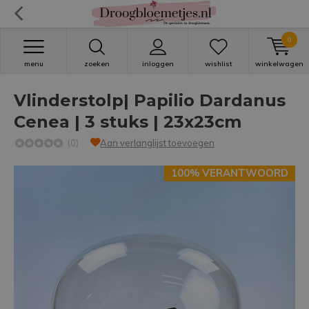
0
menu
zoeken
inloggen
wishlist
winkelwagen
Vlinderstolp| Papilio Dardanus
Cenea | 3 stuks | 23x23cm
(0)
Aan verlanglijst toevoegen
100% VERANTWOORD