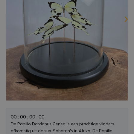
0
0
:
0
0
:
0
0
:
0
0
De Papilio Dardanus Cenea is een prachtige vlinders
afkomstig uit de sub-Saharah's in Afrika. De Papilio