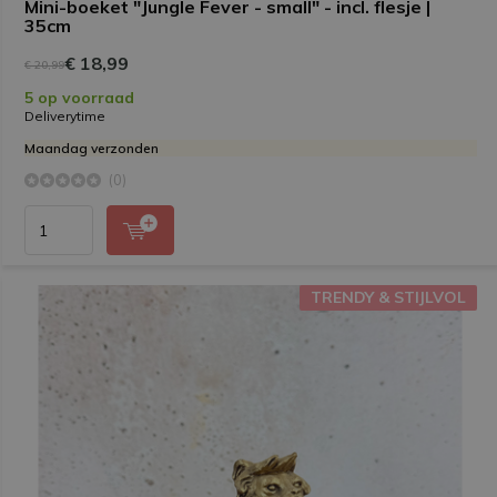
Mini-boeket "Jungle Fever - small" - incl. flesje |
35cm
€ 18,99
€ 20,99
5 op voorraad
Deliverytime
Maandag verzonden
(0)
TRENDY & STIJLVOL