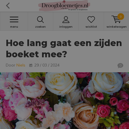
0
menu
zoeken
inloggen
wishlist
winkelwagen
Hoe lang gaat een zijden
boeket mee?
Door
Niels
29 / 03 / 2024
0