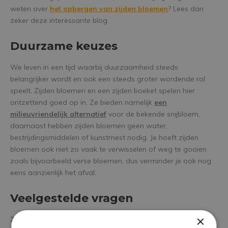
weten over
het opbergen van zijden bloemen
? Lees dan
zeker deze interessante blog.
Duurzame keuzes
We leven in een tijd waarbij duurzaamheid steeds
belangrijker wordt en ook een steeds groter wordende rol
speelt. Zijden bloemen en een zijden boeket spelen hier
ontzettend goed op in. Ze bieden namelijk
een
milieuvriendelijk alternatief
voor de bekende snijbloem,
daarnaast hebben zijden bloemen geen water,
bestrijdingsmiddelen of kunstmest nodig. Je hoeft zijden
bloemen ook niet zo vaak te verwisselen of weg te gooien
zoals bijvoorbeeld verse bloemen, dus verminder je ook nog
eens aanzienlijk het afval.
Veelgestelde vragen
×
Zijn zijden bloemen duur?