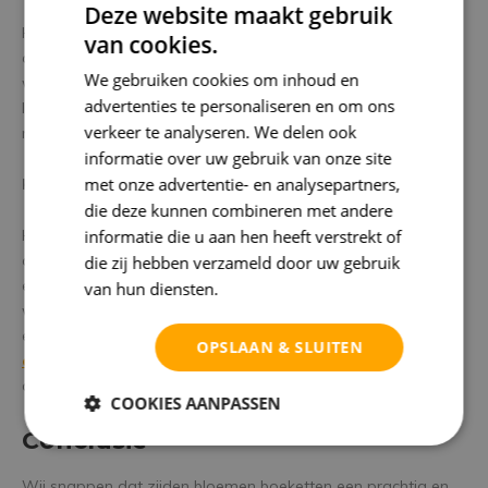
Deze website maakt gebruik
Hoewel zijden bloemen bij aanschaf natuurlijk duurder zijn
van cookies.
dan verse bloemen, hoeven ze minder vaak gewisseld of
We gebruiken cookies om inhoud en
weggegooid te worden. Dankzij hun ontzettend lange
advertenties te personaliseren en om ons
levensduur zijn ze dé kosteneffectieve keuze, wanneer je kijkt
verkeer te analyseren. We delen ook
naar de lange termijn
informatie over uw gebruik van onze site
met onze advertentie- en analysepartners,
Hoe kan ik zijden bloemen er echt laten uitzien?
die deze kunnen combineren met andere
informatie die u aan hen heeft verstrekt of
Het kiezen van kwalitatief hoogwaardige zijden bloemen en
deze combineren met echte planten of takken kan helpen om
die zij hebben verzameld door uw gebruik
een meer natuurlijke en overtuigende look te creëren. Wil jij
van hun diensten.
Privacybeleid
weten hoe je zo'n zijden boeket zelf kunt maken? We hebben
een zeer interessante blog geschreven over hoe jij
jouw
OPSLAAN & SLUITEN
eigen zijden boeket schikt
. Lees deze eens en ga direct aan
de slag.
COOKIES AANPASSEN
Conclusie
Wij snappen dat zijden bloemen boeketten een prachtig en